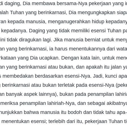
di daging, Dia membawa bersama-Nya pekerjaan yang in
alah Tuhan yang berinkarnasi, Dia mengungkapkan sia
n kepada manusia, menganugerahkan hidup kepadany
 kepadanya. Daging yang tidak memiliki esensi Tuhan p
ini tidak diragukan lagi. Jika manusia berniat untuk meny
an yang berinkarnasi, ia harus menentukannya dari wat
kataan yang Dia ucapkan. Dengan kata lain, untuk men
n yang berinkarnasi atau bukan, dan apakah itu jalan y
s membedakan berdasarkan esensi-Nya. Jadi, kunci apa
berinkarnasi atau bukan terletak pada esensi-Nya (peke
n banyak aspek lainnya), bukan pada penampilan lahiri
eriksa penampilan lahiriah-Nya, dan sebagai akibatn
enunjukkan bahwa manusia itu bodoh dan tidak tahu apa
t menentukan esensi; terlebih dari itu, pekerjaan Tuhan 