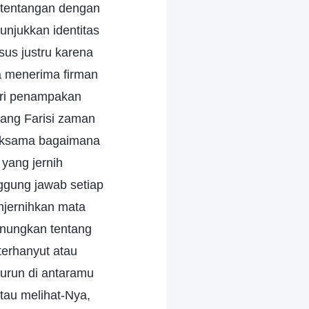
rtentangan dengan
njukkan identitas
sus justru karena
a menerima firman
ari penampakan
rang Farisi zaman
saksama bagaimana
yang jernih
ggung jawab setiap
njernihkan mata
renungkan tentang
terhanyut atau
turun di antaramu
au melihat-Nya,