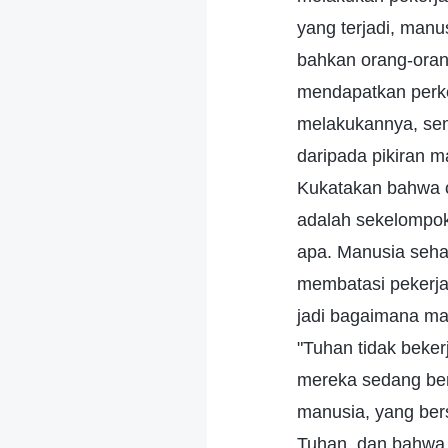
yang terjadi, man
bahkan orang-oran
mendapatkan perke
melakukannya, semu
daripada pikiran m
Kukatakan bahwa 
adalah sekelompok
apa. Manusia seha
membatasi pekerjaa
jadi bagaimana ma
"Tuhan tidak bekerj
mereka sedang be
manusia, yang bers
Tuhan, dan bahwa 