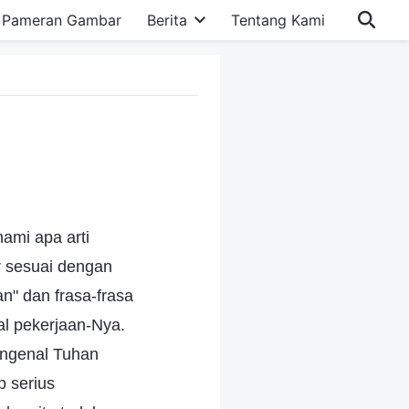
Pameran Gambar
Berita
Tentang Kami
ami apa arti
 sesuai dengan
n" dan frasa-frasa
al pekerjaan-Nya.
engenal Tuhan
 serius