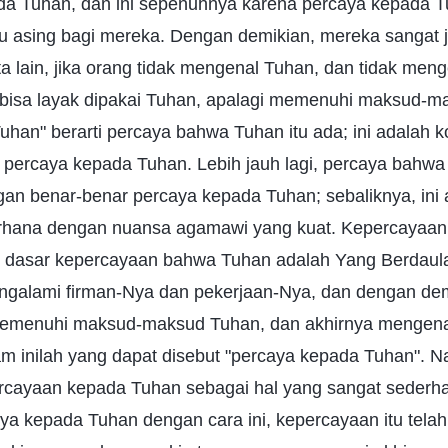
a Tuhan, dan ini sepenuhnya karena percaya kepada Tuh
rlalu asing bagi mereka. Dengan demikian, mereka sangat j
 lain, jika orang tidak mengenal Tuhan, dan tidak meng
 bisa layak dipakai Tuhan, apalagi memenuhi maksud-m
han" berarti percaya bahwa Tuhan itu ada; ini adalah k
 percaya kepada Tuhan. Lebih jauh lagi, percaya bahw
an benar-benar percaya kepada Tuhan; sebaliknya, ini 
hana dengan nuansa agamawi yang kuat. Kepercayaan 
as dasar kepercayaan bahwa Tuhan adalah Yang Berdaula
engalami firman-Nya dan pekerjaan-Nya, dan dengan d
memenuhi maksud-maksud Tuhan, dan akhirnya mengena
m inilah yang dapat disebut "percaya kepada Tuhan". N
cayaan kepada Tuhan sebagai hal yang sangat sederha
ya kepada Tuhan dengan cara ini, kepercayaan itu telah