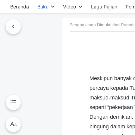
Beranda
Buku
Video
Lagu Pujian
Pem
Penghakiman Dimulai dari Rumah
Meskipun banyak o
percaya kepada Tu
maksud-maksud Tuh
seperti "pekerjaa
Dengan demikian,
bingung dalam ke