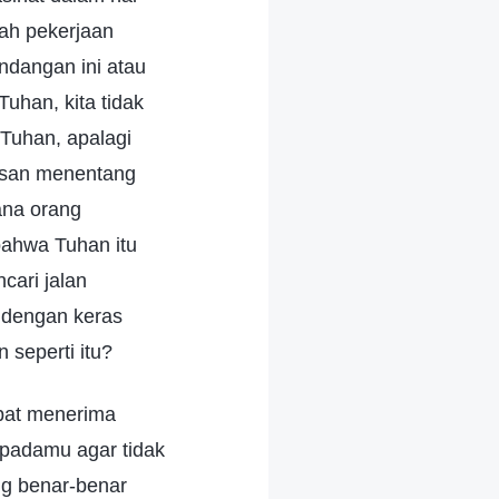
ah pekerjaan
ndangan ini atau
uhan, kita tidak
Tuhan, apalagi
isan menentang
ana orang
bahwa Tuhan itu
cari jalan
h dengan keras
 seperti itu?
apat menerima
kepadamu agar tidak
ng benar-benar