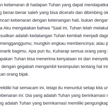
an kebenaran di hadapan Tuhan yang dapat mendapatk
benar-benar saleh yang bisa dicerahi dan dibimbing ole
encari kebenaran dengan ketenangan hati, bukan denga
ka Aku mengatakan bahwa "Saat ini, Tuhan telah melaku
sudkan adalah kedatangan Tuhan kembali menjadi dagi
ak mengganggumu; mungkin engkau membencinya; atau pe
narik bagimu. Apa pun itu, Kuharap semua orang yang
akan Tuhan bisa menerima kenyataan ini dan menyeli
 dengan gegabah mengambil kesimpulan tentang hal ini;
an orang bijak.
elidiki hal semacam ini, tetapi itu menuntut setiap kita u
benaran ini: Dia yang adalah Tuhan yang berinkarnasi m
ng adalah Tuhan yang berinkarnasi memiliki pengungka