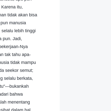
Karena itu,
an tidak akan bisa
a pun manusia
elalu lebih tinggi
 pun. Jadi,
pekerjaan-Nya
n tak tahu apa-
nusia tidak mampu
ada seekor semut;
 selalu berkata,
u itu"—bukankah
adari bahwa
dalah menentang
sihat dalam hal