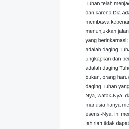
Tuhan telah menja
dan karena Dia ad
membawa kebenara
menunjukkan jalan
yang berinkarnasi; 
adalah daging Tuh
ungkapkan dan per
adalah daging Tuha
bukan, orang haru
daging Tuhan yang 
Nya, watak-Nya, da
manusia hanya mem
esensi-Nya, ini m
lahiriah tidak dapa