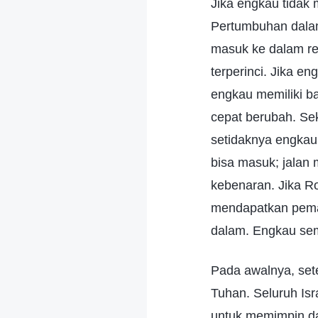
Jika engkau tidak 
Pertumbuhan dala
masuk ke dalam re
terperinci. Jika e
engkau memiliki b
cepat berubah. Sek
setidaknya engkau 
bisa masuk; jalan
kebenaran. Jika 
mendapatkan pemah
dalam. Engkau sem
Pada awalnya, sete
Tuhan. Seluruh Is
untuk memimpin d