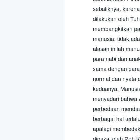
sebaliknya, kare
dilakukan oleh Tuha
membangkitkan par
manusia, tidak ad
alasan inilah man
para nabi dan ana
sama dengan para 
normal dan nyata 
keduanya. Manusia 
menyadari bahwa w
perbedaan mendas
berbagai hal terl
apalagi membedaka
dipakai oleh Roh K