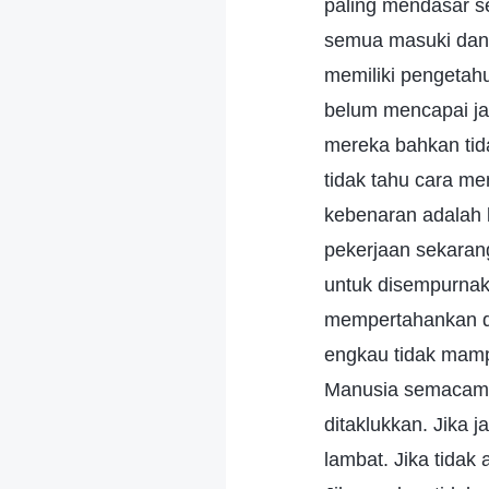
paling mendasar se
semua masuki dan la
memiliki pengetah
belum mencapai jal
mereka bahkan ti
tidak tahu cara m
kebenaran adalah
pekerjaan sekarang
untuk disempurnak
mempertahankan di
engkau tidak mamp
Manusia semacam i
ditaklukkan. Jika 
lambat. Jika tidak