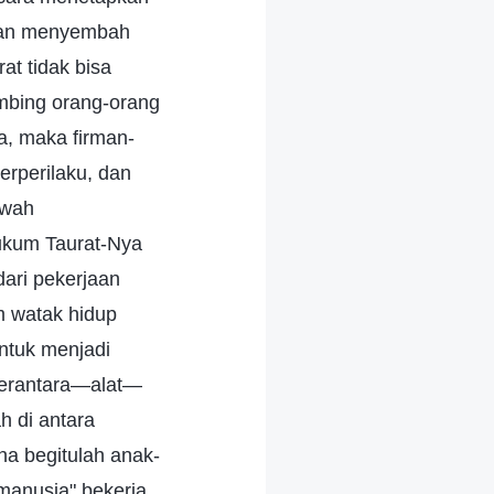
 dan menyembah
t tidak bisa
mbing orang-orang
a, maka firman-
rperilaku, dan
awah
hukum Taurat-Nya
ari pekerjaan
m watak hidup
untuk menjadi
 perantara—alat—
h di antara
a begitulah anak-
manusia" bekerja