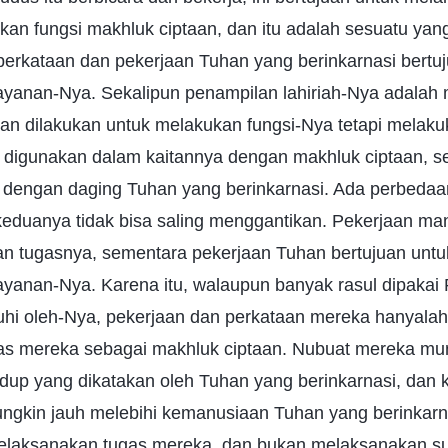
an fungsi makhluk ciptaan, dan itu adalah sesuatu yan
erkataan dan pekerjaan Tuhan yang berinkarnasi bertuj
yanan-Nya. Sekalipun penampilan lahiriah-Nya adalah 
an dilakukan untuk melakukan fungsi-Nya tetapi melak
as" digunakan dalam kaitannya dengan makhluk ciptaan, 
it dengan daging Tuhan yang berinkarnasi. Ada perbeda
keduanya tidak bisa saling menggantikan. Pekerjaan ma
n tugasnya, sementara pekerjaan Tuhan bertujuan untu
yanan-Nya. Karena itu, walaupun banyak rasul dipakai
uhi oleh-Nya, pekerjaan dan perkataan mereka hanyalah
s mereka sebagai makhluk ciptaan. Nubuat mereka mun
idup yang dikatakan oleh Tuhan yang berinkarnasi, dan
gkin jauh melebihi kemanusiaan Tuhan yang berinkarna
elaksanakan tugas mereka, dan bukan melaksanakan s