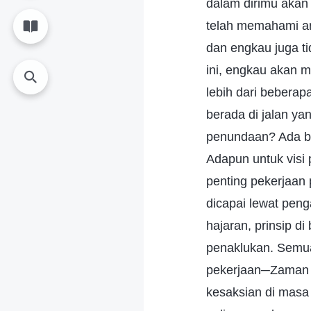
dalam dirimu akan
telah memahami ar
dan engkau juga ti
ini, engkau akan 
lebih dari bebera
berada di jalan y
penundaan? Ada b
Adapun untuk visi 
penting pekerjaan
dicapai lewat pen
hajaran, prinsip d
penaklukan. Semua 
pekerjaan─Zaman 
kesaksian di masa 