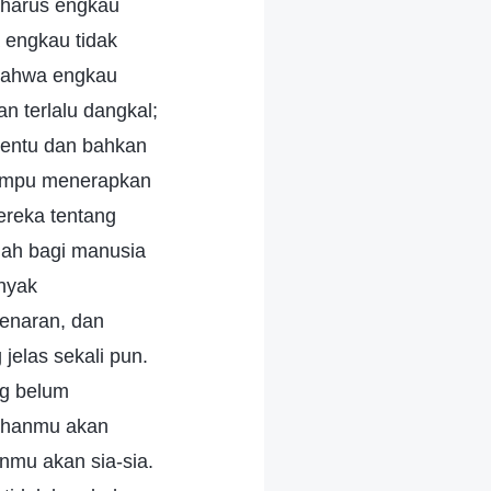
g harus engkau
a engkau tidak
 bahwa engkau
n terlalu dangkal;
entu dan bahkan
mampu menerapkan
reka tentang
udah bagi manusia
nyak
benaran, dan
elas sekali pun.
ng belum
mbuhanmu akan
anmu akan sia-sia.