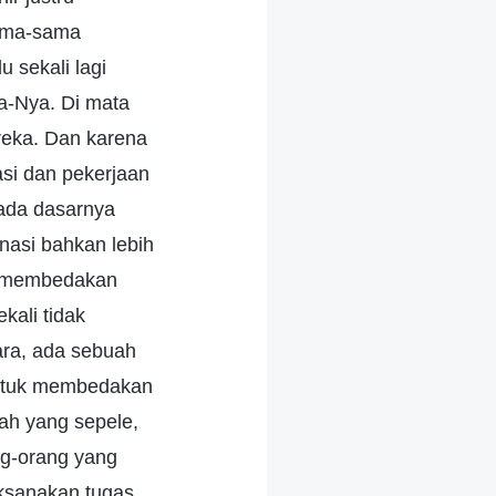
sama-sama
u sekali lagi
a-Nya. Di mata
reka. Dan karena
asi dan pekerjaan
ada dasarnya
nasi bahkan lebih
pu membedakan
kali tidak
ra, ada sebuah
ntuk membedakan
ah yang sepele,
ng-orang yang
aksanakan tugas