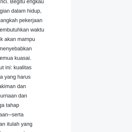
nci. Begitu engkau
gian dalam hidup,
-langkah pekerjaan
 membutuhkan waktu
dak akan mampu
i menyebabkan
emua kuasai.
 ini: kualitas
pa yang harus
hakiman dan
mpurnaan dan
ga tahap
aan─serta
an itulah yang