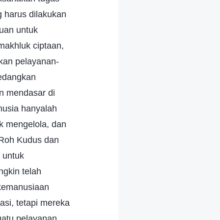
g harus dilakukan
uan untuk
makhluk ciptaan,
ukan pelayanan-
sedangkan
an mendasar di
nusia hanyalah
k mengelola, dan
 Roh Kudus dan
 untuk
gkin telah
 kemanusiaan
si, tetapi mereka
uatu pelayanan