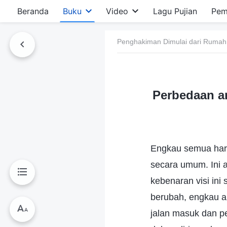
Beranda
Buku
Video
Lagu Pujian
Pem
Penghakiman Dimulai dari Rumah
Perbedaan a
Engkau semua har
secara umum. Ini 
kebenaran visi in
berubah, engkau ak
jalan masuk dan p