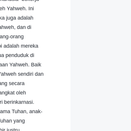
eh Yahweh. Ini
ka juga adalah
Yahweh, dan di
rang-orang
bi adalah mereka
ua penduduk di
jaan Yahweh. Baik
ahweh sendiri dan
ang secara
angkat oleh
 berinkarnasi.
nama Tuhan, anak-
Tuhan yang
ir justru