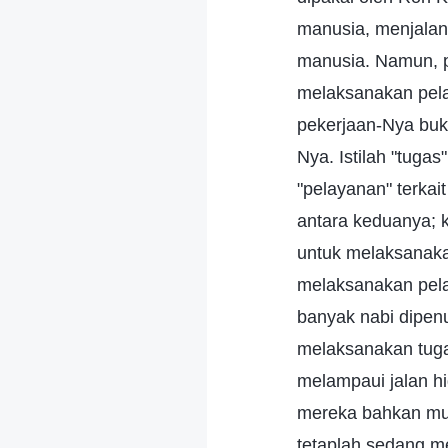
manusia, menjalank
manusia. Namun, p
melaksanakan pela
pekerjaan-Nya buk
Nya. Istilah "tug
"pelayanan" terka
antara keduanya; 
untuk melaksanaka
melaksanakan pela
banyak nabi dipen
melaksanakan tuga
melampaui jalan h
mereka bahkan mun
tetaplah sedang m