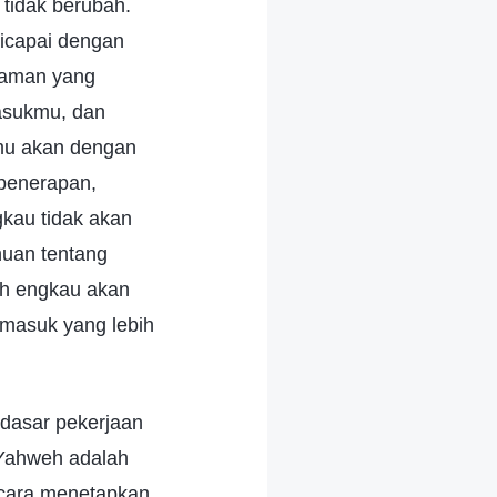
 tidak berubah.
icapai dengan
alaman yang
masukmu, dan
mu akan dengan
 penerapan,
gkau tidak akan
huan tentang
h engkau akan
masuk yang lebih
 dasar pekerjaan
 Yahweh adalah
cara menetapkan