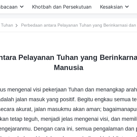
bacaan
Khotbah dan Persekutuan
Kesaksian
 Tuhan
Perbedaan antara Pelayanan Tuhan yang Berinkarnasi dan
ntara Pelayanan Tuhan yang Berinkarna
Manusia
us mengenal visi pekerjaan Tuhan dan menangkap arah
adalah jalan masuk yang positif. Begitu engkau semua t
i secara akurat, jalan masukmu akan aman; bagaimanap
an tetap teguh, menjadi jelas mengenai visi, dan memili
engejaranmu. Dengan cara ini, semua pengalaman dan