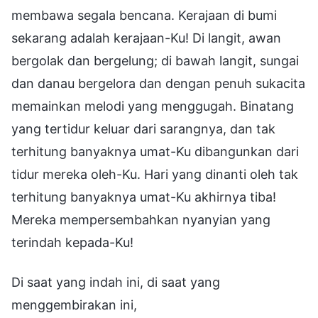
membawa segala bencana. Kerajaan di bumi
sekarang adalah kerajaan-Ku! Di langit, awan
bergolak dan bergelung; di bawah langit, sungai
dan danau bergelora dan dengan penuh sukacita
memainkan melodi yang menggugah. Binatang
yang tertidur keluar dari sarangnya, dan tak
terhitung banyaknya umat-Ku dibangunkan dari
tidur mereka oleh-Ku. Hari yang dinanti oleh tak
terhitung banyaknya umat-Ku akhirnya tiba!
Mereka mempersembahkan nyanyian yang
terindah kepada-Ku!
Di saat yang indah ini, di saat yang
menggembirakan ini,