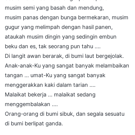
musim semi yang basah dan mendung,
musim panas dengan bunga bermekaran, musim
gugur yang melimpah dengan hasil panen,
ataukah musim dingin yang sedingin embun
beku dan es, tak seorang pun tahu ....
Di langit awan berarak, di bumi laut bergejolak.
Anak-anak-Ku yang sangat banyak melambaikan
tangan ... umat-Ku yang sangat banyak
menggerakkan kaki dalam tarian ....
Malaikat bekerja ... malaikat sedang
menggembalakan ....
Orang-orang di bumi sibuk, dan segala sesuatu
di bumi berlipat ganda.