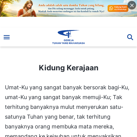
Kidung Kerajaan
Kidung Kerajaan
Umat-Ku yang sangat banyak bersorak bagi-Ku,
umat-Ku yang sangat banyak memuji-Ku; Tak
terhitung banyaknya mulut menyerukan satu-
satunya Tuhan yang benar, tak terhitung
banyaknya orang membuka mata mereka,
memandang ke kejauhan untuk menyaksikan