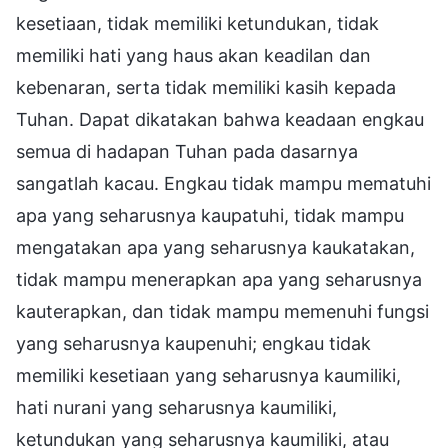
kesetiaan, tidak memiliki ketundukan, tidak
memiliki hati yang haus akan keadilan dan
kebenaran, serta tidak memiliki kasih kepada
Tuhan. Dapat dikatakan bahwa keadaan engkau
semua di hadapan Tuhan pada dasarnya
sangatlah kacau. Engkau tidak mampu mematuhi
apa yang seharusnya kaupatuhi, tidak mampu
mengatakan apa yang seharusnya kaukatakan,
tidak mampu menerapkan apa yang seharusnya
kauterapkan, dan tidak mampu memenuhi fungsi
yang seharusnya kaupenuhi; engkau tidak
memiliki kesetiaan yang seharusnya kaumiliki,
hati nurani yang seharusnya kaumiliki,
ketundukan yang seharusnya kaumiliki, atau