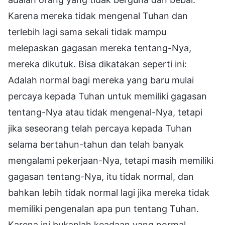
Karena mereka tidak mengenal Tuhan dan
terlebih lagi sama sekali tidak mampu
melepaskan gagasan mereka tentang-Nya,
mereka dikutuk. Bisa dikatakan seperti ini:
Adalah normal bagi mereka yang baru mulai
percaya kepada Tuhan untuk memiliki gagasan
tentang-Nya atau tidak mengenal-Nya, tetapi
jika seseorang telah percaya kepada Tuhan
selama bertahun-tahun dan telah banyak
mengalami pekerjaan-Nya, tetapi masih memiliki
gagasan tentang-Nya, itu tidak normal, dan
bahkan lebih tidak normal lagi jika mereka tidak
memiliki pengenalan apa pun tentang Tuhan.
Karena ini bukanlah keadaan yang normal,