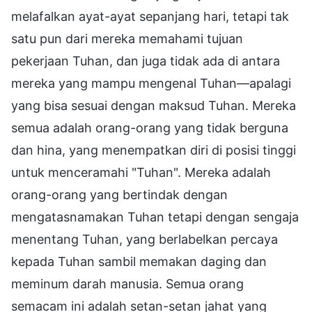
melafalkan ayat-ayat sepanjang hari, tetapi tak
satu pun dari mereka memahami tujuan
pekerjaan Tuhan, dan juga tidak ada di antara
mereka yang mampu mengenal Tuhan—apalagi
yang bisa sesuai dengan maksud Tuhan. Mereka
semua adalah orang-orang yang tidak berguna
dan hina, yang menempatkan diri di posisi tinggi
untuk menceramahi "Tuhan". Mereka adalah
orang-orang yang bertindak dengan
mengatasnamakan Tuhan tetapi dengan sengaja
menentang Tuhan, yang berlabelkan percaya
kepada Tuhan sambil memakan daging dan
meminum darah manusia. Semua orang
semacam ini adalah setan-setan jahat yang