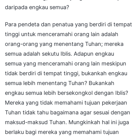
daripada engkau semua?
Para pendeta dan penatua yang berdiri di tempat
tinggi untuk menceramahi orang lain adalah
orang-orang yang menentang Tuhan; mereka
semua adalah sekutu Iblis. Adapun engkau
semua yang menceramahi orang lain meskipun
tidak berdiri di tempat tinggi, bukankah engkau
semua lebih menentang Tuhan? Bukankah
engkau semua lebih bersekongkol dengan Iblis?
Mereka yang tidak memahami tujuan pekerjaan
Tuhan tidak tahu bagaimana agar sesuai dengan
maksud-maksud Tuhan. Mungkinkah hal ini juga
berlaku bagi mereka yang memahami tujuan