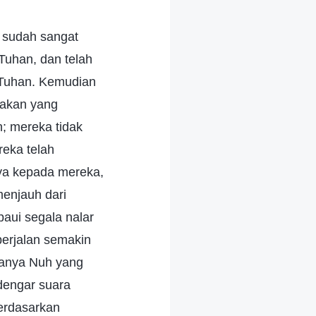
 sudah sangat
Tuhan, dan telah
g Tuhan. Kemudian
sakan yang
n; mereka tidak
eka telah
ya kepada mereka,
enjauh dari
aui segala nalar
erjalan semakin
Hanya Nuh yang
dengar suara
erdasarkan