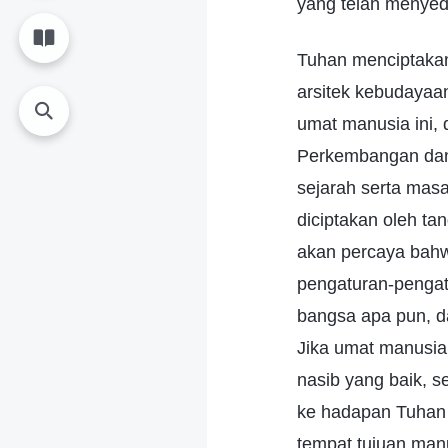
yang telah menyedi
Tuhan menciptakan 
arsitek kebudayaa
umat manusia ini,
Perkembangan dan 
sejarah serta mas
diciptakan oleh ta
akan percaya bahw
pengaturan-pengat
bangsa apa pun, d
Jika umat manusia
nasib yang baik, 
ke hadapan Tuhan 
tempat tujuan man