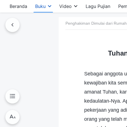
Beranda
Buku
Video
Lagu Pujian
Pem
Penghakiman Dimulai dari Rumah
Tuhan
Sebagai anggota u
kewajiban kita se
amanat Tuhan, kar
kedaulatan-Nya. Ap
pekerjaan yang ad
orang yang telah m