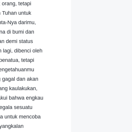
orang, tetapi
n Tuhan untuk
ta-Nya darimu,
na di bumi dan
an demi status
 lagi, dibenci oleh
enatua, tetapi
pengetahuanmu
g gagal dan akan
yang kaulakukan,
akui bahwa engkau
egala sesuatu
ia untuk mencoba
nyangkalan