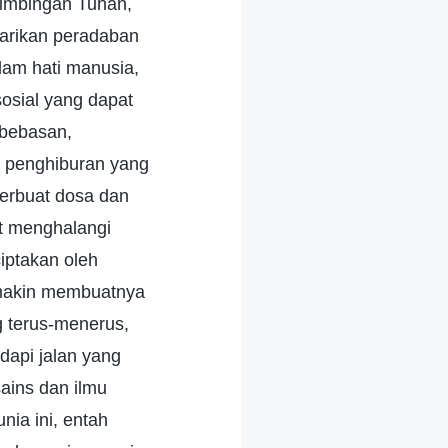
bimbingan Tuhan,
tarikan peradaban
lam hati manusia,
sosial yang dapat
bebasan,
 penghiburan yang
berbuat dosa dan
at menghalangi
iptakan oleh
 makin membuatnya
 terus-menerus,
api jalan yang
ains dan ilmu
ia ini, entah