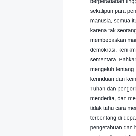
berperadaban ting
sekalipun para pe
manusia, semua it
karena tak seorang
membebaskan manu
demokrasi, kenik
sementara. Bahkan 
mengeluh tentang k
kerinduan dan kein
Tuhan dan pengorb
menderita, dan m
tidak tahu cara m
terbentang di dep
pengetahuan dan ba