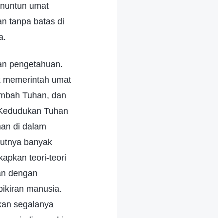
enuntun umat
n tanpa batas di
a.
dan pengetahuan.
k memerintah umat
embah Tuhan, dan
 Kedudukan Tuhan
han di dalam
jutnya banyak
kapkan teori-teori
gan dengan
ikiran manusia.
kan segalanya