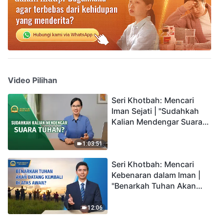
Video Pilihan
Seri Khotbah: Mencari
Iman Sejati | "Sudahkah
Kalian Mendengar Suara
Tuhan?"
1:03:51
Seri Khotbah: Mencari
Kebenaran dalam Iman |
"Benarkah Tuhan Akan
Datang Kembali di Atas
Awan?"
12:06