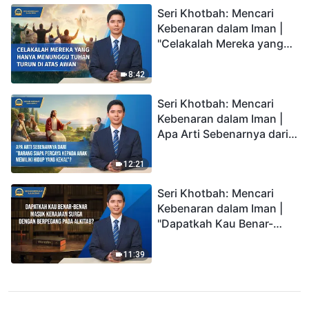
Seri Khotbah: Mencari
Kebenaran dalam Iman |
"Celakalah Mereka yang
Hanya Menunggu Tuhan
Turun di Atas Awan"
8:42
Seri Khotbah: Mencari
Kebenaran dalam Iman |
Apa Arti Sebenarnya dari
"Barang siapa percaya
kepada Anak memiliki
12:21
hidup yang kekal"?
Seri Khotbah: Mencari
Kebenaran dalam Iman |
"Dapatkah Kau Benar-
benar Masuk Kerajaan
Surga dengan Berpegang
11:39
pada Alkitab?"