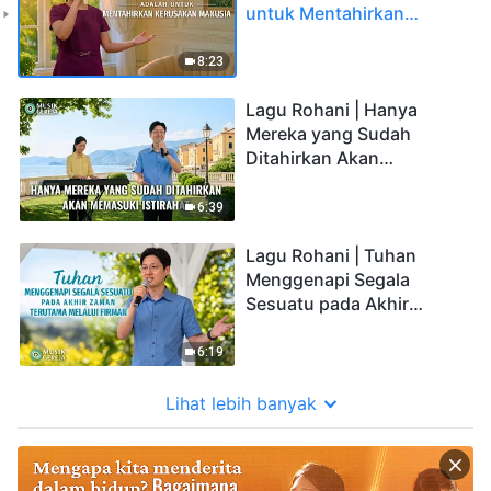
untuk Mentahirkan
Kerusakan Manusia
8:23
Lagu Rohani | Hanya
Mereka yang Sudah
Ditahirkan Akan
Memasuki Istirahat
6:39
Lagu Rohani | Tuhan
Menggenapi Segala
Sesuatu pada Akhir
Zaman Terutama Melalui
Firman
6:19
Lihat lebih banyak