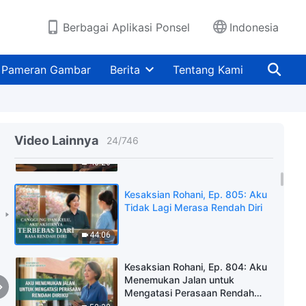
Salah dalam Memercayai Tuhan
44:27
Berbagai Aplikasi Ponsel
Indonesia
Kesaksian Rohani, Ep. 808:
Setelah Keinginan Akan Berkat
Pameran Gambar
Berita
Tentang Kami
Dihancurkan
43:25
Kesaksian Rohani, Ep. 807: Aku
Menyakiti Diriku Sendiri dengan
Video Lainnya
24
/
746
Menutupi Diri dan Tipu Muslihat
40:26
Kesaksian Rohani, Ep. 805: Aku
Tidak Lagi Merasa Rendah Diri
44:06
Kesaksian Rohani, Ep. 804: Aku
Menemukan Jalan untuk
Mengatasi Perasaan Rendah
Diriku