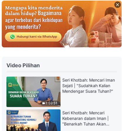
Kesaksian Rohani, Ep. 799:
Tidak Ada Perbedaan Status di
Antara Tugas-Tugas yang
Berbeda
42:10
Kesaksian Rohani, Ep. 798:
Pelajaran yang Kupetik Setelah
Dialihtugaskan
55:28
Video Pilihan
Kesaksian Rohani, Ep. 797:
Akibat Tidak Melaksanakan
Seri Khotbah: Mencari Iman
Tugas Sesuai Prinsip
Sejati | "Sudahkah Kalian
42:53
Mendengar Suara Tuhan?"
Kesaksian Rohani, Ep. 300:
1:03:51
Mengapa Aku Pilih-Pilih Tugas?
Seri Khotbah: Mencari
33:46
Kebenaran dalam Iman |
"Benarkah Tuhan Akan
Datang Kembali di Atas