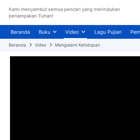
Kami menyambut semua pencari yang merindukan
penampakan Tuhan!
Beranda
Buku
Video
Lagu Pujian
Pem
Beranda
Video
Mengalami Kehidupan