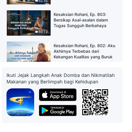
52:32
Kesaksian Rohani, Ep. 803:
Bersikap Asal-asalan dalam
Tugas Sungguh Berbahaya
50:13
Kesaksian Rohani, Ep. 802: Aku
Akhirnya Terbebas dari
Kekangan Kualitas yang Buruk
42:13
Ikuti Jejak Langkah Anak Domba dan Nikmatilah
Kesaksian Rohani, Ep. 801: Aku
Makanan yang Berlimpah bagi Kehidupan
Tidak Lagi Mengeluh Karena
Memiliki Nasib Buruk
1:00:14
Kesaksian Rohani, Ep. 800: Aku
Tidak Lagi Mengejar Uang,
Ketenaran, dan Keuntungan
42:13