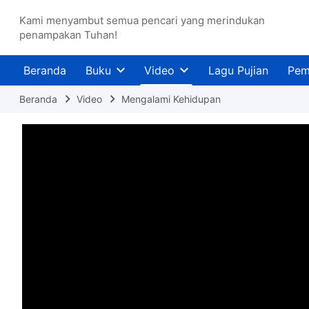
Kami menyambut semua pencari yang merindukan
penampakan Tuhan!
Beranda
Buku
Video
Lagu Pujian
Pem
Beranda
Video
Mengalami Kehidupan