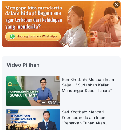
Kesaksian Rohani, Ep. 300:
Mengapa Aku Pilih-Pilih Tugas?
33:46
Kesaksian Rohani, Ep. 370:
Jangan Biarkan Kemalasan
Menghancurkanmu
45:06
Video Pilihan
Kesaksian Rohani, Ep. 246:
Cerita di Balik Penganiayaan
Seri Khotbah: Mencari Iman
Keluarga
Sejati | "Sudahkah Kalian
55:24
Mendengar Suara Tuhan?"
Kesaksian Rohani, Ep. 796:
1:03:51
Apakah Memiliki Status
Menjamin Keselamatan?
Seri Khotbah: Mencari
Kebenaran dalam Iman |
39:16
"Benarkah Tuhan Akan
Datang Kembali di Atas