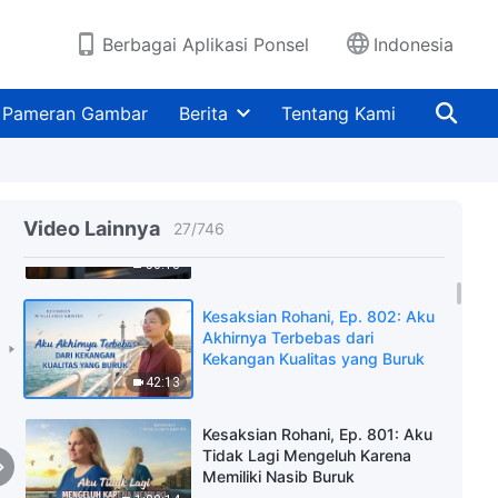
44:06
Berbagai Aplikasi Ponsel
Indonesia
Kesaksian Rohani, Ep. 804: Aku
Menemukan Jalan untuk
Pameran Gambar
Berita
Tentang Kami
Mengatasi Perasaan Rendah
Diriku
52:32
Kesaksian Rohani, Ep. 803:
Bersikap Asal-asalan dalam
Video Lainnya
27
/
746
Tugas Sungguh Berbahaya
50:13
Kesaksian Rohani, Ep. 802: Aku
Akhirnya Terbebas dari
Kekangan Kualitas yang Buruk
42:13
Kesaksian Rohani, Ep. 801: Aku
Tidak Lagi Mengeluh Karena
Memiliki Nasib Buruk