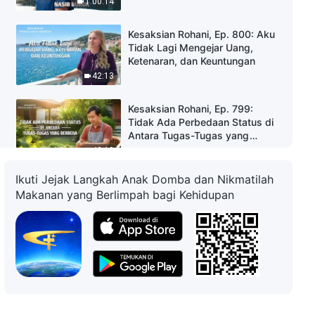
1:00:14
Kesaksian Rohani, Ep. 800: Aku
Tidak Lagi Mengejar Uang,
Ketenaran, dan Keuntungan
42:13
Kesaksian Rohani, Ep. 799:
Tidak Ada Perbedaan Status di
Antara Tugas-Tugas yang
Berbeda
42:10
Ikuti Jejak Langkah Anak Domba dan Nikmatilah
Kesaksian Rohani, Ep. 798:
Makanan yang Berlimpah bagi Kehidupan
Pelajaran yang Kupetik Setelah
Dialihtugaskan
55:28
Kesaksian Rohani, Ep. 797:
Akibat Tidak Melaksanakan
Tugas Sesuai Prinsip
42:53