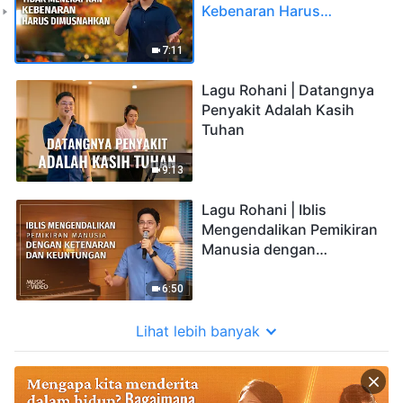
Kebenaran Harus
Dimusnahkan
7:11
Lagu Rohani | Datangnya
Penyakit Adalah Kasih
Tuhan
9:13
Lagu Rohani | Iblis
Mengendalikan Pemikiran
Manusia dengan
Ketenaran dan
Keuntungan
6:50
Lihat lebih banyak