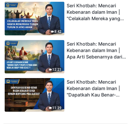
Seri Khotbah: Mencari
Kebenaran dalam Iman |
"Celakalah Mereka yang
Hanya Menunggu Tuhan
Turun di Atas Awan"
8:42
Seri Khotbah: Mencari
Kebenaran dalam Iman |
Apa Arti Sebenarnya dari
"Barang siapa percaya
kepada Anak memiliki
12:21
hidup yang kekal"?
Seri Khotbah: Mencari
Kebenaran dalam Iman |
"Dapatkah Kau Benar-
benar Masuk Kerajaan
Surga dengan Berpegang
11:39
pada Alkitab?"