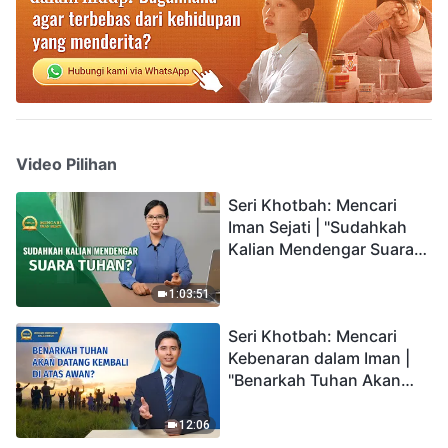
Video Pilihan
Seri Khotbah: Mencari
Iman Sejati | "Sudahkah
Kalian Mendengar Suara
Tuhan?"
1:03:51
Seri Khotbah: Mencari
Kebenaran dalam Iman |
"Benarkah Tuhan Akan
Datang Kembali di Atas
Awan?"
12:06