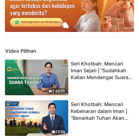
Video Pilihan
Seri Khotbah: Mencari
Iman Sejati | "Sudahkah
Kalian Mendengar Suara
Tuhan?"
1:03:51
Seri Khotbah: Mencari
Kebenaran dalam Iman |
"Benarkah Tuhan Akan
Datang Kembali di Atas
Awan?"
12:06