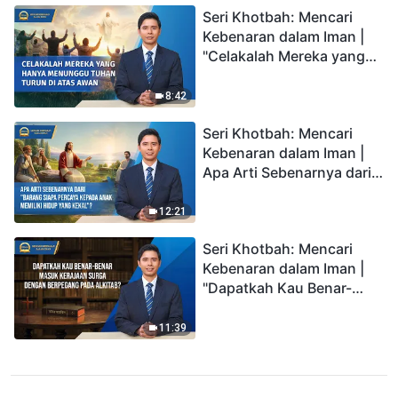
Seri Khotbah: Mencari
Kebenaran dalam Iman |
"Celakalah Mereka yang
Hanya Menunggu Tuhan
Turun di Atas Awan"
8:42
Seri Khotbah: Mencari
Kebenaran dalam Iman |
Apa Arti Sebenarnya dari
"Barang siapa percaya
kepada Anak memiliki
12:21
hidup yang kekal"?
Seri Khotbah: Mencari
Kebenaran dalam Iman |
"Dapatkah Kau Benar-
benar Masuk Kerajaan
Surga dengan Berpegang
11:39
pada Alkitab?"