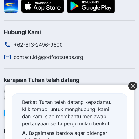
Hubungi Kami
+62-813-2496-9600
contact.id@godfootsteps.org
kerajaan Tuhan telah datang
Kerajaan Tuhan telah datang ke bumi! Apakah Anda ingin masuk
ke dalam kerajaan Tuhan?
Pelajari lebih lanjut
Berkat Tuhan telah datang kepadamu.
Klik tombol untuk menghubungi kami,
Hubungi kami via WhatsApp
dan kami siap membantu menjawab
pertanyaan serta pergumulan berikut:
Ikuti Kami
A.
Bagaimana berdoa agar didengar