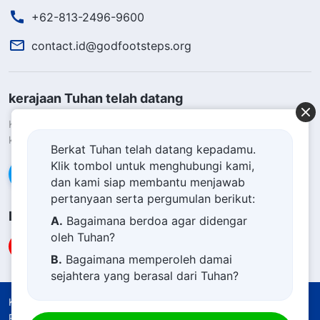
+62-813-2496-9600
contact.id@godfootsteps.org
kerajaan Tuhan telah datang
Kerajaan Tuhan telah datang ke bumi! Apakah Anda ingin masuk
ke dalam kerajaan Tuhan?
Pelajari lebih lanjut
Berkat Tuhan telah datang kepadamu.
Klik tombol untuk menghubungi kami,
Hubungi kami via WhatsApp
dan kami siap membantu menjawab
pertanyaan serta pergumulan berikut:
Ikuti Kami
A.
Bagaimana berdoa agar didengar
oleh Tuhan?
B.
Bagaimana memperoleh damai
sejahtera yang berasal dari Tuhan?
C.
Saya memiliki permohonan doa.
Ketentuan Penggunaan
Kebijakan Privasi
Penghargaan
Kebijakan Cookie