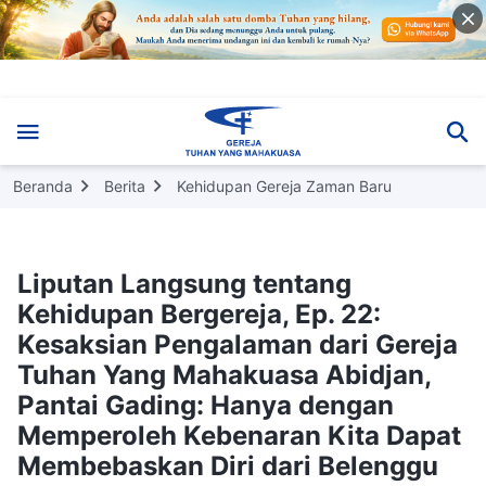
Beranda
Berita
Kehidupan Gereja Zaman Baru
Liputan Langsung tentang
Kehidupan Bergereja, Ep. 22:
Kesaksian Pengalaman dari Gereja
Tuhan Yang Mahakuasa Abidjan,
Pantai Gading: Hanya dengan
Memperoleh Kebenaran Kita Dapat
Membebaskan Diri dari Belenggu