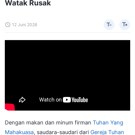
Watak Rusak
12 Juni 2026
Dengan makan dan minum firman
Tuhan Yang
Mahakuasa
, saudara-saudari dari
Gereja Tuhan