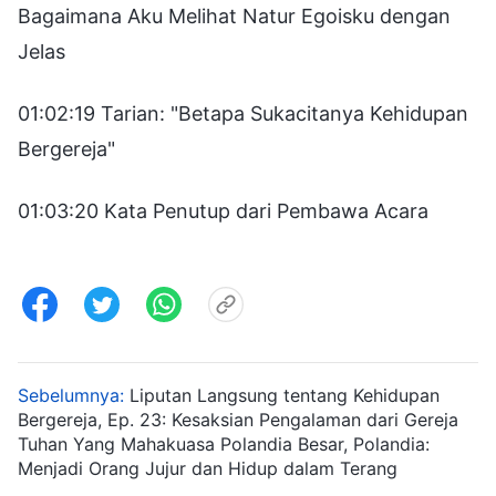
Bagaimana Aku Melihat Natur Egoisku dengan
Jelas
01:02:19 Tarian: "Betapa Sukacitanya Kehidupan
Bergereja"
01:03:20 Kata Penutup dari Pembawa Acara
Sebelumnya:
Liputan Langsung tentang Kehidupan
Bergereja, Ep. 23: Kesaksian Pengalaman dari Gereja
Tuhan Yang Mahakuasa Polandia Besar, Polandia:
Menjadi Orang Jujur dan Hidup dalam Terang