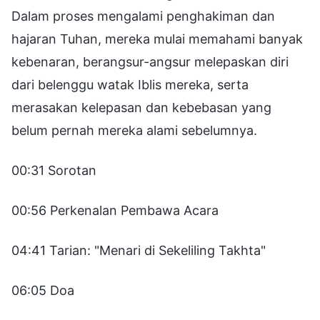
Dalam proses mengalami penghakiman dan
hajaran Tuhan, mereka mulai memahami banyak
kebenaran, berangsur-angsur melepaskan diri
dari belenggu watak Iblis mereka, serta
merasakan kelepasan dan kebebasan yang
belum pernah mereka alami sebelumnya.
00:31 Sorotan
00:56 Perkenalan Pembawa Acara
04:41 Tarian: "Menari di Sekeliling Takhta"
06:05 Doa