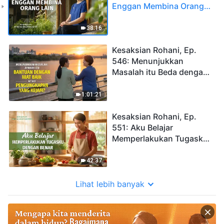
Enggan Membina Orang
Lain
38:16
Kesaksian Rohani, Ep.
546: Menunjukkan
Masalah itu Beda dengan
Menyingkapkan
Kekurangan
1:01:21
Kesaksian Rohani, Ep.
551: Aku Belajar
Memperlakukan Tugasku
dengan Benar
42:37
Lihat lebih banyak