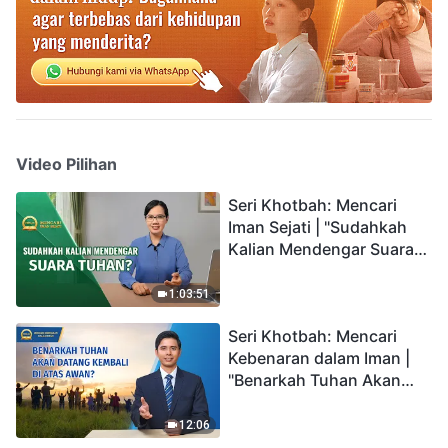
Video Pilihan
Seri Khotbah: Mencari
Iman Sejati | "Sudahkah
Kalian Mendengar Suara
Tuhan?"
1:03:51
Seri Khotbah: Mencari
Kebenaran dalam Iman |
"Benarkah Tuhan Akan
Datang Kembali di Atas
Awan?"
12:06