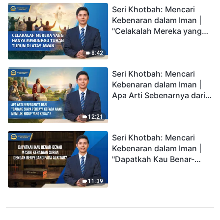
Seri Khotbah: Mencari
Kebenaran dalam Iman |
"Celakalah Mereka yang
Hanya Menunggu Tuhan
Turun di Atas Awan"
8:42
Seri Khotbah: Mencari
Kebenaran dalam Iman |
Apa Arti Sebenarnya dari
"Barang siapa percaya
kepada Anak memiliki
12:21
hidup yang kekal"?
Seri Khotbah: Mencari
Kebenaran dalam Iman |
"Dapatkah Kau Benar-
benar Masuk Kerajaan
Surga dengan Berpegang
11:39
pada Alkitab?"