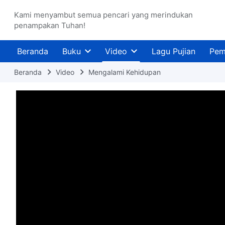
Kami menyambut semua pencari yang merindukan
penampakan Tuhan!
Beranda
Buku
Video
Lagu Pujian
Pem
Beranda
Video
Mengalami Kehidupan