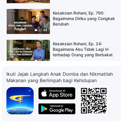
Kesaksian Rohani, Ep. 790:
Bagaimana Diriku yang Congkak
Berubah
37:44
Kesaksian Rohani, Ep. 24:
Bagaimana Aku Tidak Lagi Iri
terhadap Orang yang Berbakat
38:11
Ikuti Jejak Langkah Anak Domba dan Nikmatilah
Kesaksian Rohani, Ep. 501: Hal
Makanan yang Berlimpah bagi Kehidupan
yang Kuperoleh dari
Diberhentikan
52:53
Kesaksian Rohani, Ep. 105:
Renungan Setelah Pertemuan
43:50