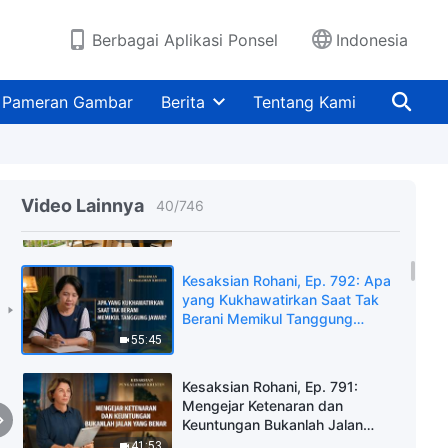
Ketidakmurnian Di Balik Kata-
kataku
42:35
Berbagai Aplikasi Ponsel
Indonesia
Kesaksian Rohani, Ep. 794: Apa
yang Kukhawatirkan Saat
Pameran Gambar
Berita
Tentang Kami
Menghindari Tugasku
44:59
Kesaksian Rohani, Ep. 793:
Sekarang Aku Bisa
Video Lainnya
40
/
746
Memperlakukan Orang Sesuai
Prinsip
44:12
Kesaksian Rohani, Ep. 792: Apa
yang Kukhawatirkan Saat Tak
Berani Memikul Tanggung
Jawab?
55:45
Kesaksian Rohani, Ep. 791:
Mengejar Ketenaran dan
Keuntungan Bukanlah Jalan
yang Benar
41:53