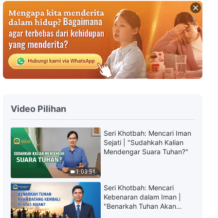
Kesaksian Rohani, Ep. 788: Rasa
Rendah Diriku Telah Disingkirkan
46:02
Kesaksian Rohani, Ep. 251:
Bagaimana Aku Membuat Pilihan
di Tengah Bahaya dan Kesulitan
52:24
Video Pilihan
Kesaksian Rohani, Ep. 789:
Caraku Mengatasi Emosiku yang
Tertekan
Seri Khotbah: Mencari Iman
Sejati | "Sudahkah Kalian
49:14
Mendengar Suara Tuhan?"
Kesaksian Rohani, Ep. 785:
1:03:51
Pelajaran yang Kupetik dari
Penugasan Ulang dalam
Seri Khotbah: Mencari
Tugasku
42:02
Kebenaran dalam Iman |
"Benarkah Tuhan Akan
Datang Kembali di Atas
Kesaksian Rohani, Ep. 787: