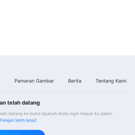
42:37
Kesaksian Rohani, Ep. 544:
Refleksi tentang Ketakutanku
dalam Mengemban Tanggung
Jawab
38:54
Kesaksian Rohani, Ep. 542:
Perjuangan untuk Melaporkan
Masalah
43:10
n
Pameran Gambar
Berita
Tentang Kami
Kesaksian Rohani, Ep. 530:
Pelajaran yang Kupetik Setelah
Diberhentikan
56:02
an telah datang
Kesaksian Rohani, Ep. 780: Apa
telah datang ke bumi! Apakah Anda ingin masuk ke dalam
yang Kupelajari dari
Pelajari lebih lanjut
Memamerkan Diriku Sendiri
54:48