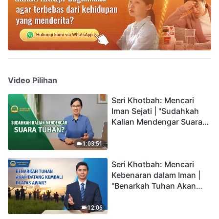
Video Pilihan
Seri Khotbah: Mencari
Iman Sejati | "Sudahkah
Kalian Mendengar Suara
Tuhan?"
1:03:51
Seri Khotbah: Mencari
Kebenaran dalam Iman |
"Benarkah Tuhan Akan
Datang Kembali di Atas
Awan?"
12:06