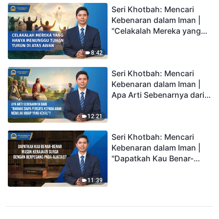
Seri Khotbah: Mencari
Kebenaran dalam Iman |
"Celakalah Mereka yang
Hanya Menunggu Tuhan
Turun di Atas Awan"
8:42
Seri Khotbah: Mencari
Kebenaran dalam Iman |
Apa Arti Sebenarnya dari
"Barang siapa percaya
kepada Anak memiliki
12:21
hidup yang kekal"?
Seri Khotbah: Mencari
Kebenaran dalam Iman |
"Dapatkah Kau Benar-
benar Masuk Kerajaan
Surga dengan Berpegang
11:39
pada Alkitab?"