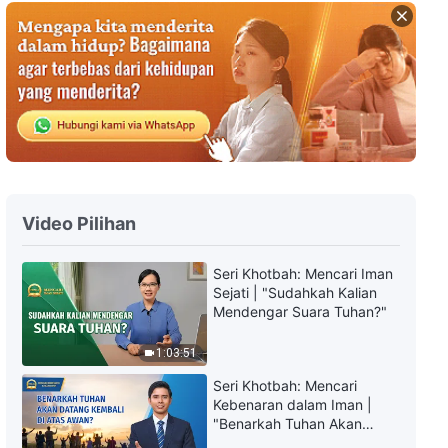
Firman Tuhan Harian: Tiga Tahap
Pekerjaan | Kutipan 13
8:31
Firman Tuhan Harian: Tiga Tahap
Pekerjaan | Kutipan 14
5:50
Video Pilihan
Firman Tuhan Harian: Tiga Tahap
Pekerjaan | Kutipan 15
Seri Khotbah: Mencari Iman
Sejati | "Sudahkah Kalian
9:27
Mendengar Suara Tuhan?"
Firman Tuhan Harian: Tiga Tahap
1:03:51
Pekerjaan | Kutipan 16
Seri Khotbah: Mencari
Kebenaran dalam Iman |
14:56
"Benarkah Tuhan Akan
Datang Kembali di Atas