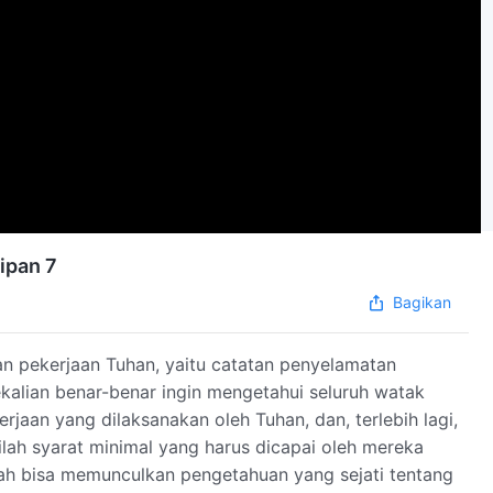
ipan 7
Bagikan
han pekerjaan Tuhan, yaitu catatan penyelamatan
kalian benar-benar ingin mengetahui seluruh watak
jaan yang dilaksanakan oleh Tuhan, dan, terlebih lagi,
ilah syarat minimal yang harus dicapai oleh mereka
lah bisa memunculkan pengetahuan yang sejati tentang