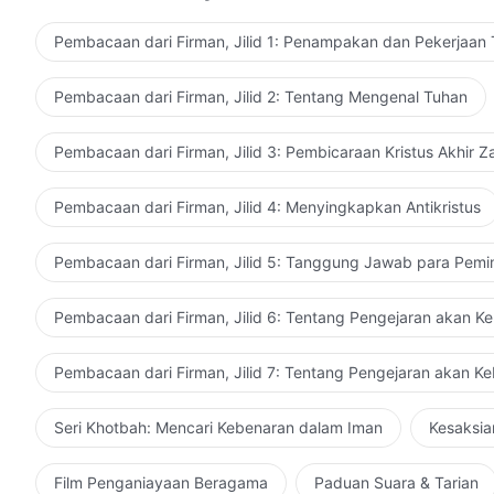
kebenaran. Mungkin pengetahuan itu berlimpah, dan en
Tuhan yang sudah melekat, Tuhan tidak akan menyelam
Pembacaan dari Firman, Jilid 1: Penampakan dan Pekerjaan
pengetahuanmu, tetapi Dia juga akan membalasmu seb
tentang pengenalan Tuhan tidaklah bisa dibicarakan 
Pembacaan dari Firman, Jilid 2: Tentang Mengenal Tuhan
dan pandai bersilat lidah, dan kata-katamu bisa meng
engkau masih tidak memiliki kedalaman ketika membi
Pembacaan dari Firman, Jilid 3: Pembicaraan Kristus Akhir 
seseorang yang bisa engkau nilai dengan sembrono, at
Engkau memuji setiap orang dan semua orang, tetapi 
Pembacaan dari Firman, Jilid 4: Menyingkapkan Antikristus
menjelaskan kebajikan dan kemurahan Tuhan—dan inila
ahli bahasa yang mampu menjelaskan Tuhan, keakurat
Pembacaan dari Firman, Jilid 5: Tanggung Jawab para Pemi
dari kebenaran yang diucapkan oleh orang-orang yang 
perbendaharaan kata yang terbatas namun memiliki pe
Pembacaan dari Firman, Jilid 6: Tentang Pengejaran akan K
pengetahuan akan Tuhan terletak pada keakuratan dan
cerdas atau kekayaan perbendaharaan kata, dan bah
Pembacaan dari Firman, Jilid 7: Tentang Pengejaran akan K
Tuhan sama sekali tidaklah berkaitan. Pelajaran mengen
pengetahuan alam manusia. Inilah pelajaran yang hanya
Seri Khotbah: Mencari Kebenaran dalam Iman
Kesaksia
mengenal Tuhan, dan tidak bisa dicapai oleh orang yan
menganggap upaya mengenal Tuhan dan mengejar kebe
Film Penganiayaan Beragama
Paduan Suara & Tarian