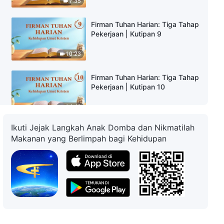
7:35
Firman Tuhan Harian: Tiga Tahap
Pekerjaan | Kutipan 9
10:23
Firman Tuhan Harian: Tiga Tahap
Pekerjaan | Kutipan 10
14:43
Ikuti Jejak Langkah Anak Domba dan Nikmatilah
Firman Tuhan Harian: Tiga Tahap
Makanan yang Berlimpah bagi Kehidupan
Pekerjaan | Kutipan 11
13:52
Firman Tuhan Harian: Tiga Tahap
Pekerjaan | Kutipan 12
6:22