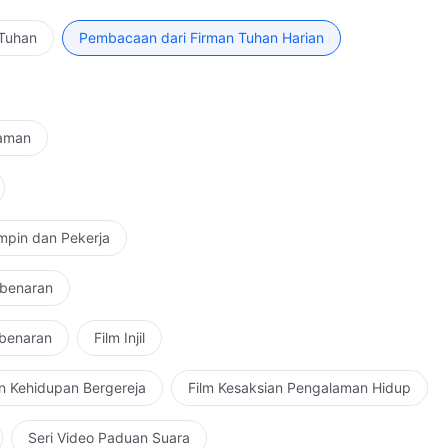
ak didengar, tetapi jika bertentangan dengan watak
atkan engkau. Dia bukan saja tidak akan memuji
 Tuhan
Pembacaan dari Firman Tuhan Harian
agai seorang pendosa yang menghina Dia. Kata-kata
dengan enteng. Walau engkau mungkin bermulut manis
hidupkan orang mati, dan mematikan orang hidup,
carakan pengetahuan tentang Tuhan. Tuhan bukanlah
Zaman
au puji dengan santai, atau rendahkan dengan sepele.
engkau sulit menemukan kata-kata yang tepat untuk
h yang dipelajari oleh setiap pecundang. Meski banyak
an dari penggambaran mereka hanyalah seperseratus
mpin dan Pekerja
dimiliki oleh Tuhan, yang hanya memiliki
ngalaman yang kaya. Jadi bisa dilihat bahwa
ebenaran
 aktualitas, bukan pada penggunaan kata-kata yang
wa pengetahuan manusia dan pengetahuan tentang
ebenaran
Film Injil
al Tuhan adalah lebih tinggi dari semua ilmu
 bisa dicapai oleh sejumlah kecil orang yang berusaha
n Kehidupan Bergereja
Film Kesaksian Pengalaman Hidup
g sekadar berbakat. Jadi kamu sekalian tidak boleh
naran sebagai upaya yang bisa dicapai oleh seorang
Seri Video Paduan Suara