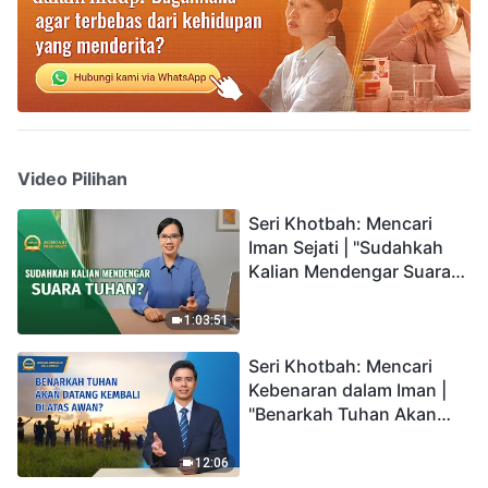
Video Pilihan
Seri Khotbah: Mencari
Iman Sejati | "Sudahkah
Kalian Mendengar Suara
Tuhan?"
1:03:51
Seri Khotbah: Mencari
Kebenaran dalam Iman |
"Benarkah Tuhan Akan
Datang Kembali di Atas
Awan?"
12:06