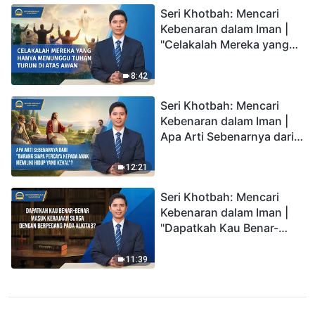
Seri Khotbah: Mencari
Kebenaran dalam Iman |
"Celakalah Mereka yang
Hanya Menunggu Tuhan
Turun di Atas Awan"
8:42
Seri Khotbah: Mencari
Kebenaran dalam Iman |
Apa Arti Sebenarnya dari
"Barang siapa percaya
kepada Anak memiliki
12:21
hidup yang kekal"?
Seri Khotbah: Mencari
Kebenaran dalam Iman |
"Dapatkah Kau Benar-
benar Masuk Kerajaan
Surga dengan Berpegang
11:39
pada Alkitab?"