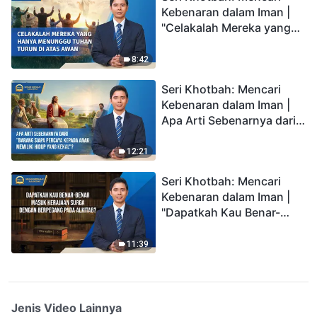
Kebenaran dalam Iman |
"Celakalah Mereka yang
Hanya Menunggu Tuhan
Turun di Atas Awan"
8:42
Seri Khotbah: Mencari
Kebenaran dalam Iman |
Apa Arti Sebenarnya dari
"Barang siapa percaya
kepada Anak memiliki
12:21
hidup yang kekal"?
Seri Khotbah: Mencari
Kebenaran dalam Iman |
"Dapatkah Kau Benar-
benar Masuk Kerajaan
Surga dengan Berpegang
11:39
pada Alkitab?"
Jenis Video Lainnya