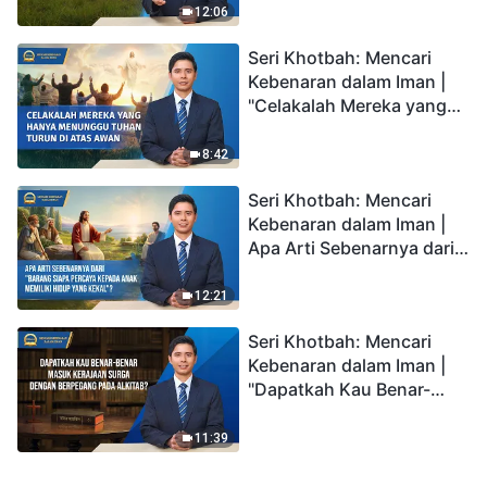
Awan?"
12:06
Seri Khotbah: Mencari
Kebenaran dalam Iman |
"Celakalah Mereka yang
Hanya Menunggu Tuhan
Turun di Atas Awan"
8:42
Seri Khotbah: Mencari
Kebenaran dalam Iman |
Apa Arti Sebenarnya dari
"Barang siapa percaya
kepada Anak memiliki
12:21
hidup yang kekal"?
Seri Khotbah: Mencari
Kebenaran dalam Iman |
"Dapatkah Kau Benar-
benar Masuk Kerajaan
Surga dengan Berpegang
11:39
pada Alkitab?"