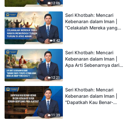
Awan?"
12:06
Seri Khotbah: Mencari
Kebenaran dalam Iman |
"Celakalah Mereka yang
Hanya Menunggu Tuhan
Turun di Atas Awan"
8:42
Seri Khotbah: Mencari
Kebenaran dalam Iman |
Apa Arti Sebenarnya dari
"Barang siapa percaya
kepada Anak memiliki
12:21
hidup yang kekal"?
Seri Khotbah: Mencari
Kebenaran dalam Iman |
"Dapatkah Kau Benar-
benar Masuk Kerajaan
Surga dengan Berpegang
11:39
pada Alkitab?"