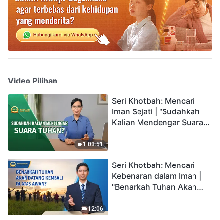
Video Pilihan
Seri Khotbah: Mencari
Iman Sejati | "Sudahkah
Kalian Mendengar Suara
Tuhan?"
1:03:51
Seri Khotbah: Mencari
Kebenaran dalam Iman |
"Benarkah Tuhan Akan
Datang Kembali di Atas
Awan?"
12:06