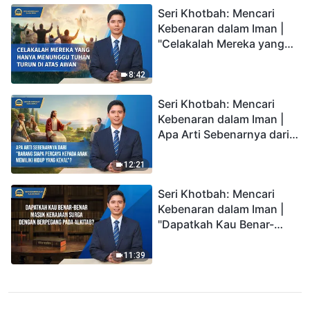
Seri Khotbah: Mencari
Kebenaran dalam Iman |
"Celakalah Mereka yang
Hanya Menunggu Tuhan
Turun di Atas Awan"
8:42
Seri Khotbah: Mencari
Kebenaran dalam Iman |
Apa Arti Sebenarnya dari
"Barang siapa percaya
kepada Anak memiliki
12:21
hidup yang kekal"?
Seri Khotbah: Mencari
Kebenaran dalam Iman |
"Dapatkah Kau Benar-
benar Masuk Kerajaan
Surga dengan Berpegang
11:39
pada Alkitab?"