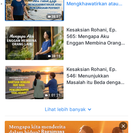
Mengkhawatirkan atau
Mencemaskan Penyakit
38:57
Kesaksian Rohani, Ep.
565: Mengapa Aku
Enggan Membina Orang
Lain
38:16
Kesaksian Rohani, Ep.
546: Menunjukkan
Masalah itu Beda dengan
Menyingkapkan
Kekurangan
1:01:21
Lihat lebih banyak