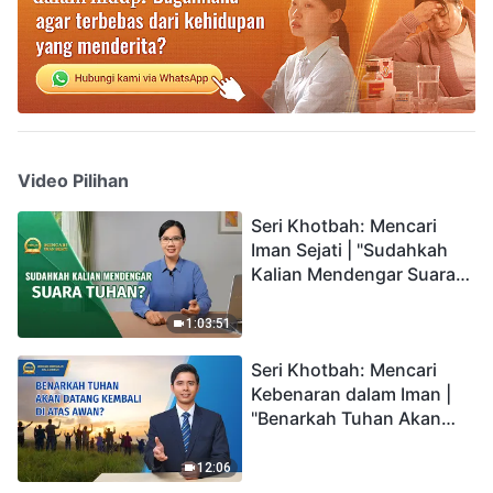
Video Pilihan
Seri Khotbah: Mencari
Iman Sejati | "Sudahkah
Kalian Mendengar Suara
Tuhan?"
1:03:51
Seri Khotbah: Mencari
Kebenaran dalam Iman |
"Benarkah Tuhan Akan
Datang Kembali di Atas
Awan?"
12:06