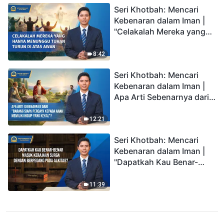
Seri Khotbah: Mencari
Kebenaran dalam Iman |
"Celakalah Mereka yang
Hanya Menunggu Tuhan
Turun di Atas Awan"
8:42
Seri Khotbah: Mencari
Kebenaran dalam Iman |
Apa Arti Sebenarnya dari
"Barang siapa percaya
kepada Anak memiliki
12:21
hidup yang kekal"?
Seri Khotbah: Mencari
Kebenaran dalam Iman |
"Dapatkah Kau Benar-
benar Masuk Kerajaan
Surga dengan Berpegang
11:39
pada Alkitab?"