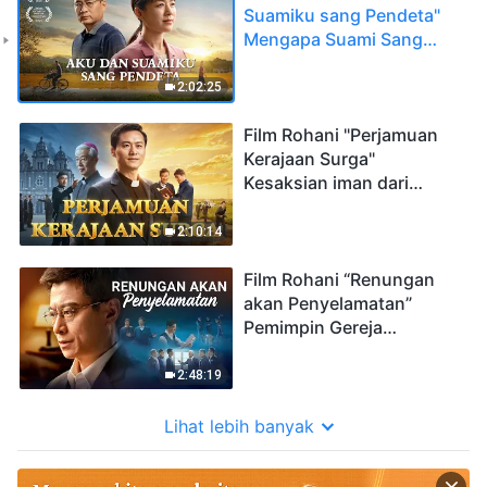
Suamiku sang Pendeta"
Mengapa Suami Sang
Pendeta Tidak Bisa
Mengenali Suara Tuhan?
2:02:25
Film Rohani "Perjamuan
Kerajaan Surga"
Kesaksian iman dari
seorang imam Katolik
2:10:14
Film Rohani “Renungan
akan Penyelamatan”
Pemimpin Gereja
Memimpin Ribuan Orang
untuk Menyambut Tuhan
2:48:19
Lihat lebih banyak