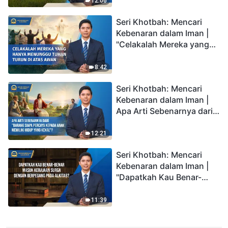
Awan?"
12:06
Seri Khotbah: Mencari
Kebenaran dalam Iman |
"Celakalah Mereka yang
Hanya Menunggu Tuhan
Turun di Atas Awan"
8:42
Seri Khotbah: Mencari
Kebenaran dalam Iman |
Apa Arti Sebenarnya dari
"Barang siapa percaya
kepada Anak memiliki
12:21
hidup yang kekal"?
Seri Khotbah: Mencari
Kebenaran dalam Iman |
"Dapatkah Kau Benar-
benar Masuk Kerajaan
Surga dengan Berpegang
11:39
pada Alkitab?"