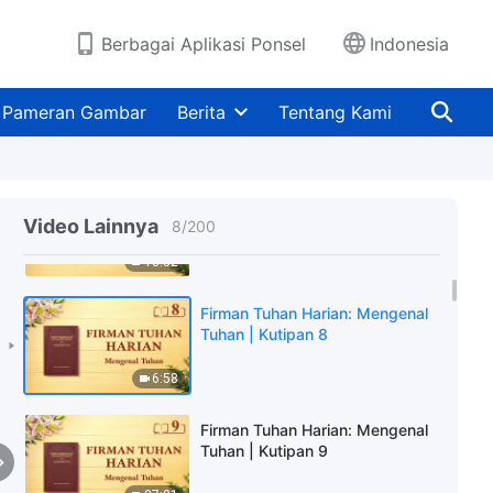
11:31
Berbagai Aplikasi Ponsel
Indonesia
Firman Tuhan Harian: Mengenal
Tuhan | Kutipan 6
Pameran Gambar
Berita
Tentang Kami
9:23
Firman Tuhan Harian: Mengenal
Tuhan | Kutipan 7
Video Lainnya
8
/
200
13:52
Firman Tuhan Harian: Mengenal
Tuhan | Kutipan 8
6:58
Firman Tuhan Harian: Mengenal
Tuhan | Kutipan 9