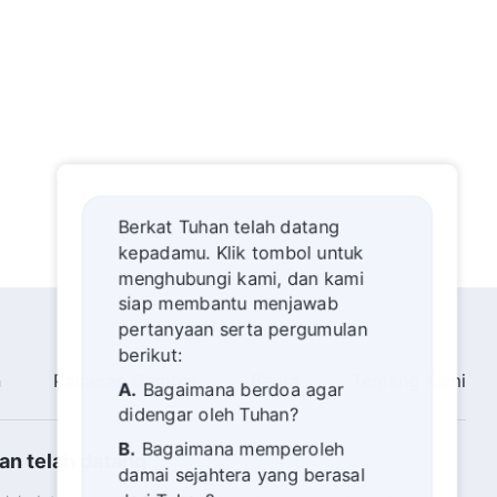
23:13
Firman Tuhan Harian: Mengenal
Tuhan | Kutipan 27
10:23
Firman Tuhan Harian: Mengenal
Tuhan | Kutipan 28
Berkat Tuhan telah datang
kepadamu. Klik tombol untuk
15:22
menghubungi kami, dan kami
siap membantu menjawab
Firman Tuhan Harian: Mengenal
Tuhan | Kutipan 29
pertanyaan serta pergumulan
berikut:
15:15
n
Pameran Gambar
Berita
Tentang Kami
A.
Bagaimana berdoa agar
didengar oleh Tuhan?
Firman Tuhan Harian: Mengenal
Tuhan | Kutipan 30
B.
Bagaimana memperoleh
an telah datang
damai sejahtera yang berasal
8:23