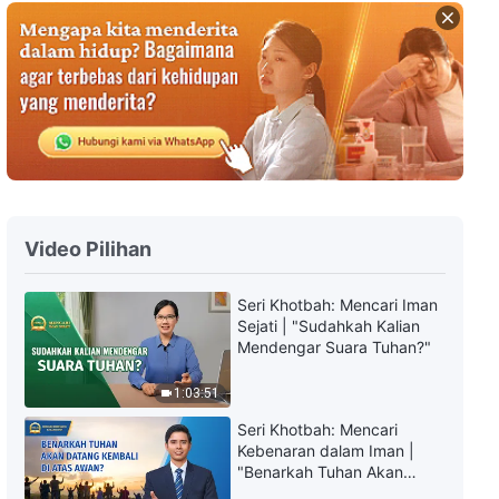
Firman Tuhan Harian: Mengenal
Tuhan | Kutipan 14
7:18
Firman Tuhan Harian: Mengenal
Tuhan | Kutipan 15
8:59
Video Pilihan
Firman Tuhan Harian: Mengenal
Tuhan | Kutipan 16
Seri Khotbah: Mencari Iman
Sejati | "Sudahkah Kalian
13:37
Mendengar Suara Tuhan?"
Firman Tuhan Harian: Mengenal
1:03:51
Tuhan | Kutipan 17
Seri Khotbah: Mencari
Kebenaran dalam Iman |
17:30
"Benarkah Tuhan Akan
Datang Kembali di Atas