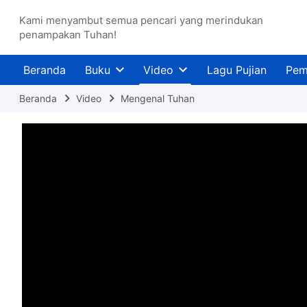
Kami menyambut semua pencari yang merindukan
penampakan Tuhan!
Beranda
Buku
Video
Lagu Pujian
Pem
Beranda
Video
Mengenal Tuhan