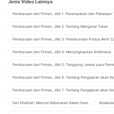
dan memadatkannya menjadi satu pernyataan—bukanka
Jenis Video Lainnya
bermakna? Apakah benar demikian? Bisa jadi sebagia
makna mendalam di balik semua firman ini. Meski en
Pembacaan dari Firman, Jilid 1: Penampakan dan Pekerjaan
berkeinginan untuk menempatkan pernyataan ini dala
buku catatanmu, dan melihatnya kembali serta memp
Pembacaan dari Firman, Jilid 2: Tentang Mengenal Tuhan
yang lain yang bahkan tidak mau repot-repot menghafa
memanfaatkannya dengan baik. Namun, mengapa Aku m
Pembacaan dari Firman, Jilid 3: Pembicaraan Kristus Akhir 
apa yang akan engkau semua pikirkan, Aku harus mendi
dengan bagaimana Tuhan menetapkan kesudahan manu
Pembacaan dari Firman, Jilid 4: Menyingkapkan Antikristus
pernyataan ini, atau bagaimana engkau semua menyik
semua: Jika seseorang dapat menerapkan pernyataan i
Pembacaan dari Firman, Jilid 5: Tanggung Jawab para Pemi
Tuhan dan menjauhi kejahatan, maka mereka pastilah 
seseorang dengan kesudahan yang baik. Jika engkau t
Pembacaan dari Firman, Jilid 6: Tentang Pengejaran akan K
pernyataan ini, maka bisa dikatakan bahwa kesudahanm
pernyataan ini untuk persiapan mentalmu sendiri, dan
Pembacaan dari Firman, Jilid 7: Tentang Pengejaran akan K
yang Tuhan gunakan untuk mengukurmu.
Seri Khotbah: Mencari Kebenaran dalam Iman
Kesaksia