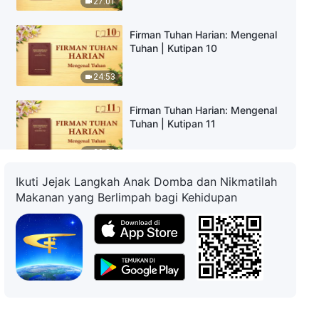
27:01
Firman Tuhan Harian: Mengenal
Tuhan | Kutipan 10
24:53
Firman Tuhan Harian: Mengenal
Tuhan | Kutipan 11
22:26
Ikuti Jejak Langkah Anak Domba dan Nikmatilah
Firman Tuhan Harian: Mengenal
Makanan yang Berlimpah bagi Kehidupan
Tuhan | Kutipan 12
8:13
Firman Tuhan Harian: Mengenal
Tuhan | Kutipan 13
12:52