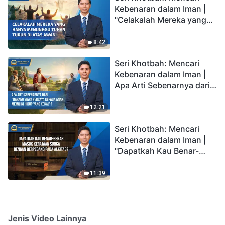
Kebenaran dalam Iman |
"Celakalah Mereka yang
Hanya Menunggu Tuhan
Turun di Atas Awan"
8:42
Seri Khotbah: Mencari
Kebenaran dalam Iman |
Apa Arti Sebenarnya dari
"Barang siapa percaya
kepada Anak memiliki
12:21
hidup yang kekal"?
Seri Khotbah: Mencari
Kebenaran dalam Iman |
"Dapatkah Kau Benar-
benar Masuk Kerajaan
Surga dengan Berpegang
11:39
pada Alkitab?"
Jenis Video Lainnya