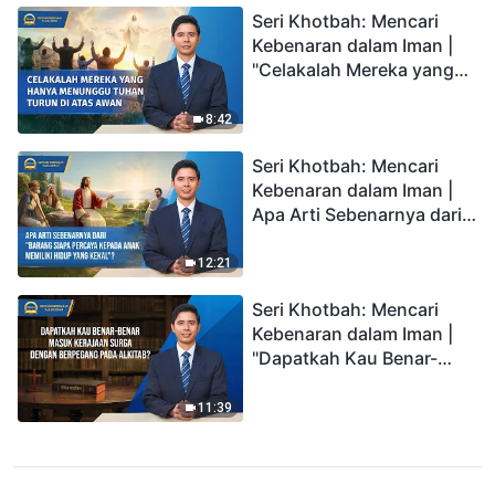
Seri Khotbah: Mencari
Kebenaran dalam Iman |
"Celakalah Mereka yang
Hanya Menunggu Tuhan
Turun di Atas Awan"
8:42
Seri Khotbah: Mencari
Kebenaran dalam Iman |
Apa Arti Sebenarnya dari
"Barang siapa percaya
kepada Anak memiliki
12:21
hidup yang kekal"?
Seri Khotbah: Mencari
Kebenaran dalam Iman |
"Dapatkah Kau Benar-
benar Masuk Kerajaan
Surga dengan Berpegang
11:39
pada Alkitab?"