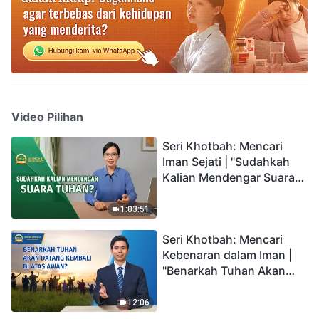
Video Pilihan
Seri Khotbah: Mencari
Iman Sejati | "Sudahkah
Kalian Mendengar Suara
Tuhan?"
1:03:51
Seri Khotbah: Mencari
Kebenaran dalam Iman |
"Benarkah Tuhan Akan
Datang Kembali di Atas
Awan?"
12:06