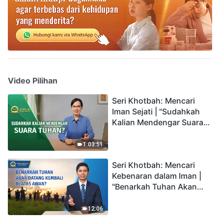
Video Pilihan
Seri Khotbah: Mencari
Iman Sejati | "Sudahkah
Kalian Mendengar Suara
Tuhan?"
1:03:51
Seri Khotbah: Mencari
Kebenaran dalam Iman |
"Benarkah Tuhan Akan
Datang Kembali di Atas
Awan?"
12:06