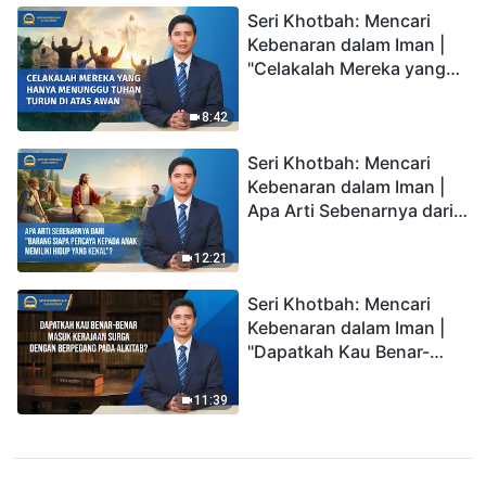
Seri Khotbah: Mencari
Kebenaran dalam Iman |
"Celakalah Mereka yang
Hanya Menunggu Tuhan
Turun di Atas Awan"
8:42
Seri Khotbah: Mencari
Kebenaran dalam Iman |
Apa Arti Sebenarnya dari
"Barang siapa percaya
kepada Anak memiliki
12:21
hidup yang kekal"?
Seri Khotbah: Mencari
Kebenaran dalam Iman |
"Dapatkah Kau Benar-
benar Masuk Kerajaan
Surga dengan Berpegang
11:39
pada Alkitab?"