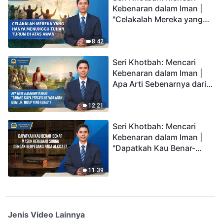
Kebenaran dalam Iman |
"Celakalah Mereka yang
Hanya Menunggu Tuhan
Turun di Atas Awan"
8:42
Seri Khotbah: Mencari
Kebenaran dalam Iman |
Apa Arti Sebenarnya dari
"Barang siapa percaya
kepada Anak memiliki
12:21
hidup yang kekal"?
Seri Khotbah: Mencari
Kebenaran dalam Iman |
"Dapatkah Kau Benar-
benar Masuk Kerajaan
Surga dengan Berpegang
11:39
pada Alkitab?"
Jenis Video Lainnya