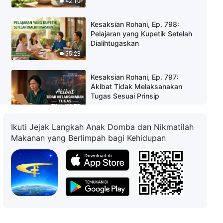
42:10
Kesaksian Rohani, Ep. 798:
Pelajaran yang Kupetik Setelah
Dialihtugaskan
55:28
Kesaksian Rohani, Ep. 797:
Akibat Tidak Melaksanakan
Tugas Sesuai Prinsip
42:53
Ikuti Jejak Langkah Anak Domba dan Nikmatilah
Kesaksian Rohani, Ep. 300:
Makanan yang Berlimpah bagi Kehidupan
Mengapa Aku Pilih-Pilih Tugas?
33:46
Kesaksian Rohani, Ep. 370:
Jangan Biarkan Kemalasan
Menghancurkanmu
45:06