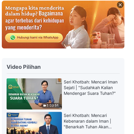
Kesaksian Rohani, Ep. 246:
Cerita di Balik Penganiayaan
Keluarga
55:24
Kesaksian Rohani, Ep. 796:
Apakah Memiliki Status
Menjamin Keselamatan?
39:16
Video Pilihan
Kesaksian Rohani, Ep. 795: Aku
Melihat Bahwa Selalu Ada
Seri Khotbah: Mencari Iman
Ketidakmurnian Di Balik Kata-
Sejati | "Sudahkah Kalian
kataku
42:35
Mendengar Suara Tuhan?"
Kesaksian Rohani, Ep. 794: Apa
1:03:51
yang Kukhawatirkan Saat
Menghindari Tugasku
Seri Khotbah: Mencari
Kebenaran dalam Iman |
44:59
"Benarkah Tuhan Akan
Datang Kembali di Atas