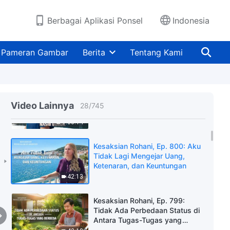
Tugas Sungguh Berbahaya
50:13
Berbagai Aplikasi Ponsel
Indonesia
Kesaksian Rohani, Ep. 802: Aku
Akhirnya Terbebas dari
Pameran Gambar
Berita
Tentang Kami
Kekangan Kualitas yang Buruk
42:13
Kesaksian Rohani, Ep. 801: Aku
Tidak Lagi Mengeluh Karena
Video Lainnya
28
/
745
Memiliki Nasib Buruk
1:00:14
Kesaksian Rohani, Ep. 800: Aku
Tidak Lagi Mengejar Uang,
Ketenaran, dan Keuntungan
42:13
Kesaksian Rohani, Ep. 799:
Tidak Ada Perbedaan Status di
Antara Tugas-Tugas yang
Berbeda