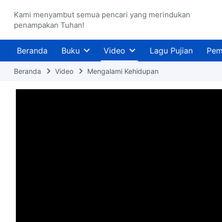
Kami menyambut semua pencari yang merindukan
penampakan Tuhan!
Beranda
Buku
Video
Lagu Pujian
Pem
Beranda
Video
Mengalami Kehidupan