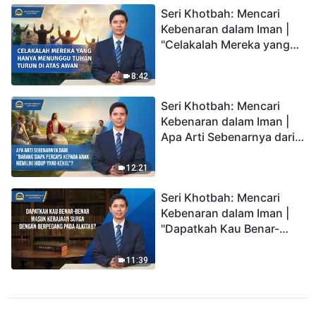
Seri Khotbah: Mencari
Kebenaran dalam Iman |
"Celakalah Mereka yang
Hanya Menunggu Tuhan
Turun di Atas Awan"
8:42
Seri Khotbah: Mencari
Kebenaran dalam Iman |
Apa Arti Sebenarnya dari
"Barang siapa percaya
kepada Anak memiliki
12:21
hidup yang kekal"?
Seri Khotbah: Mencari
Kebenaran dalam Iman |
"Dapatkah Kau Benar-
benar Masuk Kerajaan
Surga dengan Berpegang
11:39
pada Alkitab?"