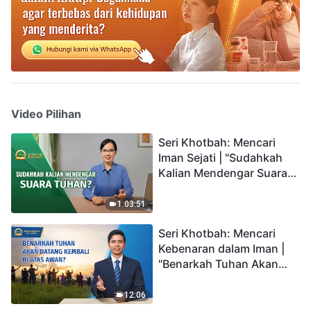
Video Pilihan
Seri Khotbah: Mencari
Iman Sejati | "Sudahkah
Kalian Mendengar Suara
Tuhan?"
1:03:51
Seri Khotbah: Mencari
Kebenaran dalam Iman |
"Benarkah Tuhan Akan
Datang Kembali di Atas
Awan?"
12:06