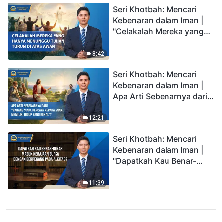
Seri Khotbah: Mencari
Kebenaran dalam Iman |
"Celakalah Mereka yang
Hanya Menunggu Tuhan
Turun di Atas Awan"
8:42
Seri Khotbah: Mencari
Kebenaran dalam Iman |
Apa Arti Sebenarnya dari
"Barang siapa percaya
kepada Anak memiliki
12:21
hidup yang kekal"?
Seri Khotbah: Mencari
Kebenaran dalam Iman |
"Dapatkah Kau Benar-
benar Masuk Kerajaan
Surga dengan Berpegang
11:39
pada Alkitab?"