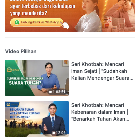
Video Pilihan
Seri Khotbah: Mencari
Iman Sejati | "Sudahkah
Kalian Mendengar Suara
Tuhan?"
1:03:51
Seri Khotbah: Mencari
Kebenaran dalam Iman |
"Benarkah Tuhan Akan
Datang Kembali di Atas
Awan?"
12:06