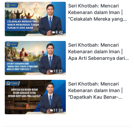
Seri Khotbah: Mencari
Kebenaran dalam Iman |
"Celakalah Mereka yang
Hanya Menunggu Tuhan
Turun di Atas Awan"
8:42
Seri Khotbah: Mencari
Kebenaran dalam Iman |
Apa Arti Sebenarnya dari
"Barang siapa percaya
kepada Anak memiliki
12:21
hidup yang kekal"?
Seri Khotbah: Mencari
Kebenaran dalam Iman |
"Dapatkah Kau Benar-
benar Masuk Kerajaan
Surga dengan Berpegang
11:39
pada Alkitab?"