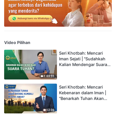
Video Pilihan
Seri Khotbah: Mencari
Iman Sejati | "Sudahkah
Kalian Mendengar Suara
Tuhan?"
1:03:51
Seri Khotbah: Mencari
Kebenaran dalam Iman |
"Benarkah Tuhan Akan
Datang Kembali di Atas
Awan?"
12:06