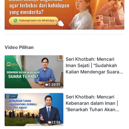
Video Pilihan
Seri Khotbah: Mencari
Iman Sejati | "Sudahkah
Kalian Mendengar Suara
Tuhan?"
1:03:51
Seri Khotbah: Mencari
Kebenaran dalam Iman |
"Benarkah Tuhan Akan
Datang Kembali di Atas
Awan?"
12:06