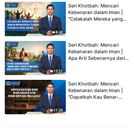
Seri Khotbah: Mencari
Kebenaran dalam Iman |
"Celakalah Mereka yang
Hanya Menunggu Tuhan
Turun di Atas Awan"
8:42
Seri Khotbah: Mencari
Kebenaran dalam Iman |
Apa Arti Sebenarnya dari
"Barang siapa percaya
kepada Anak memiliki
12:21
hidup yang kekal"?
Seri Khotbah: Mencari
Kebenaran dalam Iman |
"Dapatkah Kau Benar-
benar Masuk Kerajaan
Surga dengan Berpegang
11:39
pada Alkitab?"