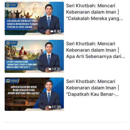
Seri Khotbah: Mencari
Kebenaran dalam Iman |
"Celakalah Mereka yang
Hanya Menunggu Tuhan
Turun di Atas Awan"
8:42
Seri Khotbah: Mencari
Kebenaran dalam Iman |
Apa Arti Sebenarnya dari
"Barang siapa percaya
kepada Anak memiliki
12:21
hidup yang kekal"?
Seri Khotbah: Mencari
Kebenaran dalam Iman |
"Dapatkah Kau Benar-
benar Masuk Kerajaan
Surga dengan Berpegang
11:39
pada Alkitab?"