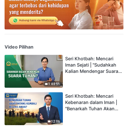
Video Pilihan
Seri Khotbah: Mencari
Iman Sejati | "Sudahkah
Kalian Mendengar Suara
Tuhan?"
1:03:51
Seri Khotbah: Mencari
Kebenaran dalam Iman |
"Benarkah Tuhan Akan
Datang Kembali di Atas
Awan?"
12:06