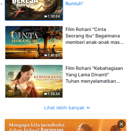
Runtuh“
1:30:04
Film Rohani "Cinta
Seorang Ibu" Bagaimana
memberi anak-anak masa
depan yang bahagia
1:41:33
Film Rohani "Kebahagiaan
Yang Lama Dinanti"
Tuhan menyelamatkan
saya dari lautan
penderitaan
1:32:24
Lihat lebih banyak