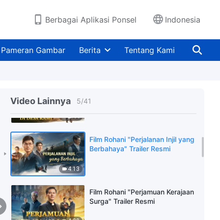
(Trailer Dubbing)
1:48
Berbagai Aplikasi Ponsel
Indonesia
Film Rohani "Bertemu Tuhan
selama Malapetaka" Bagian I
Pameran Gambar
Berita
Tentang Kami
(Trailer Dubbing)
2:17
Film Rohani "Injil Kerajaan Tiba di
Desa Kami" Trailer Resmi
Video Lainnya
5
/
41
2:44
Film Rohani "Perjalanan Injil yang
Berbahaya" Trailer Resmi
4:13
Film Rohani "Perjamuan Kerajaan
Surga" Trailer Resmi