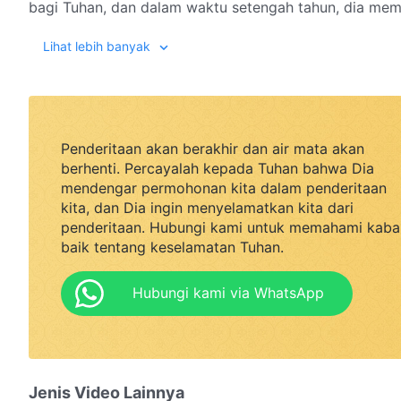
bagi Tuhan, dan dalam waktu setengah tahun, dia mem
bawah kepemimpinannya ke hadapan Tuhan. Karena hal
Lihat lebih banyak
agamawi, dan dia dilaporkan ke polisi lalu ditangkap
pemimpin agama Li Muguang, dan keduanya langsung a
penjara. Xu Song'en sangat ingin memberikan kesaksi
Muguang, tetapi mereka diawasi sangat ketat di penja
hukumannya dan dibebaskan. Setelah memikirkannya 
Penderitaan akan berakhir dan air mata akan
berisiko: dia memutuskan untuk melarikan diri dari pe
berhenti. Percayalah kepada Tuhan bahwa Dia
Akankah dia dapat berhasil melarikan diri dari penja
mendengar permohonan kita dalam penderitaan
kita, dan Dia ingin menyelamatkan kita dari
tentang Injil Tuhan pada akhir zaman? Saksikan Perjal
penderitaan. Hubungi kami untuk memahami kaba
baik tentang keselamatan Tuhan.
Hubungi kami via WhatsApp
Jenis Video Lainnya