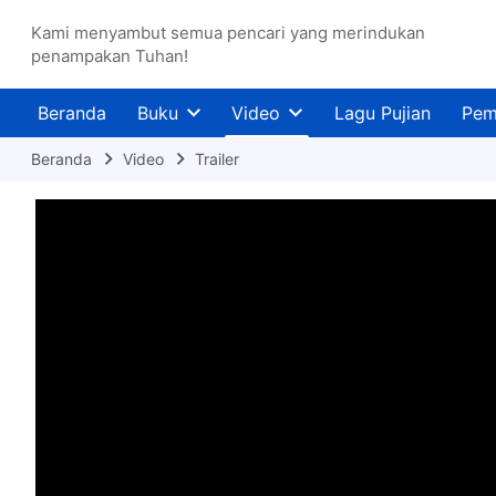
Kami menyambut semua pencari yang merindukan
penampakan Tuhan!
Beranda
Buku
Video
Lagu Pujian
Pem
Beranda
Video
Trailer