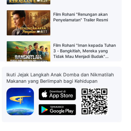
4:29
Film Rohani "Renungan akan
Penyelamatan" Trailer Resmi
4:11
Film Rohani "Iman kepada Tuhan
3 - Bangkitlah, Mereka yang
Tidak Mau Menjadi Budak"
Trailer Resmi
2:38
Ikuti Jejak Langkah Anak Domba dan Nikmatilah
Film Rohani "Iman kepada Tuhan
Makanan yang Berlimpah bagi Kehidupan
2 - Setelah Gereja Runtuh"
Trailer Resmi
2:51
Film Rohani "Cinta Seorang Ibu"
Trailer Resmi
3:03