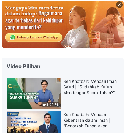
Film Rohani "Kebahagiaan Yang
Lama Dinanti" Trailer Resmi
2:38
Film Rohani "Integritas Tidak
Akan Pernah Padam" Trailer
Resmi
2:56
Video Pilihan
Film Rohani "Siapakah Ia yang
Telah Kembali" Trailer Resmi
Seri Khotbah: Mencari Iman
Sejati | "Sudahkah Kalian
3:33
Mendengar Suara Tuhan?"
Film Rohani "Pengangkatan
1:03:51
Dalam Bahaya" Trailer Resmi
Seri Khotbah: Mencari
3:24
Kebenaran dalam Iman |
"Benarkah Tuhan Akan
Datang Kembali di Atas