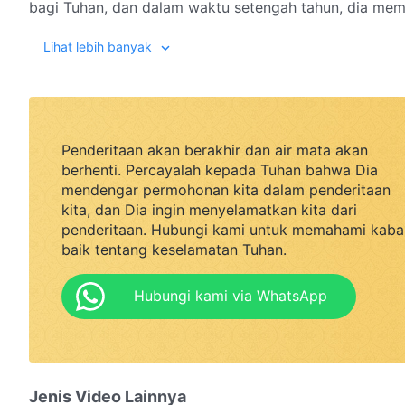
bagi Tuhan, dan dalam waktu setengah tahun, dia mem
bawah kepemimpinannya ke hadapan Tuhan. Karena hal
Lihat lebih banyak
agamawi, dan dia dilaporkan ke polisi lalu ditangkap
pemimpin agama Li Muguang, dan keduanya langsung a
penjara. Xu Song'en sangat ingin memberikan kesaksi
Muguang, tetapi mereka diawasi sangat ketat di penja
hukumannya dan dibebaskan. Setelah memikirkannya 
Penderitaan akan berakhir dan air mata akan
berisiko: dia memutuskan untuk melarikan diri dari pe
berhenti. Percayalah kepada Tuhan bahwa Dia
Akankah dia dapat berhasil melarikan diri dari penja
mendengar permohonan kita dalam penderitaan
kita, dan Dia ingin menyelamatkan kita dari
tentang Injil Tuhan pada akhir zaman? Saksikan Perjal
penderitaan. Hubungi kami untuk memahami kaba
baik tentang keselamatan Tuhan.
Hubungi kami via WhatsApp
Jenis Video Lainnya