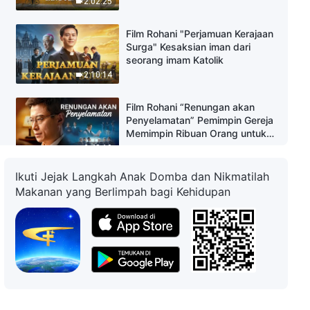
2:02:25
Film Rohani "Perjamuan Kerajaan
Surga" Kesaksian iman dari
seorang imam Katolik
2:10:14
Film Rohani “Renungan akan
Penyelamatan” Pemimpin Gereja
Memimpin Ribuan Orang untuk
Menyambut Tuhan
2:48:19
Ikuti Jejak Langkah Anak Domba dan Nikmatilah
Film Rohani "Iman kepada Tuhan
Makanan yang Berlimpah bagi Kehidupan
3 - Bangkitlah, Mereka yang
Tidak Mau Menjadi Budak"
1:14:17
Dokumenter Gereja Tuhan Yang
Mahakuasa | Penampakan dan
Pekerjaan Tuhan Yang
Mahakuasa (Bagian 1)
46:16