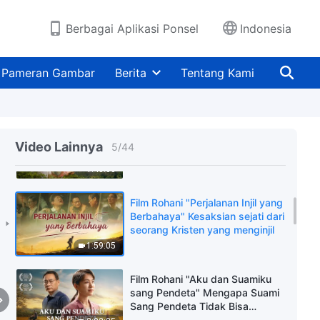
(Bagian II) Malapetaka akhir
zaman datang, bagaimana
1:34:45
Berbagai Aplikasi Ponsel
Indonesia
masuk ke dalam kerajaan
Tuhan?
Film Rohani "Bertemu Tuhan
selama Malapetaka" (Bagian I)
Pameran Gambar
Berita
Tentang Kami
Krisis bumi: Ke mana arah nasib
umat manusia?
1:20:48
Film Rohani 2024 "Injil Kerajaan
Tiba di Desa Kami" Menerobos
Video Lainnya
5
/
44
Rintangan untuk Menyambut
Tuhan
1:40:00
Film Rohani "Perjalanan Injil yang
Berbahaya" Kesaksian sejati dari
seorang Kristen yang menginjil
1:59:05
Film Rohani "Aku dan Suamiku
sang Pendeta" Mengapa Suami
Sang Pendeta Tidak Bisa
Mengenali Suara Tuhan?