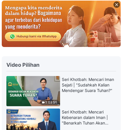
Film Rohani “Iman kepada Tuhan
2 - Setelah Gereja Runtuh“
1:30:04
Film Rohani "Cinta Seorang Ibu"
Bagaimana memberi anak-anak
masa depan yang bahagia
1:41:33
Video Pilihan
Film Rohani "Kebahagiaan Yang
Lama Dinanti" Tuhan
Seri Khotbah: Mencari Iman
menyelamatkan saya dari lautan
Sejati | "Sudahkah Kalian
penderitaan
1:32:24
Mendengar Suara Tuhan?"
Film Rohani "Integritas Tidak
1:03:51
Akan Pernah Padam" Kesaksian
Kristen Menjadi Orang Jujur
Seri Khotbah: Mencari
1:24:45
Kebenaran dalam Iman |
"Benarkah Tuhan Akan
Datang Kembali di Atas