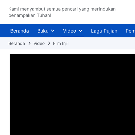
Kami menyambut semua pencari yang merindukan
penampakan Tuhan!
Beranda
Buku
Video
Lagu Pujian
Pem
Beranda
Video
Film Injil