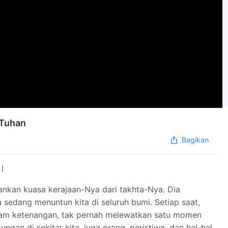
 Tuhan
Bagikan
I
lankan kuasa kerajaan-Nya dari takhta-Nya. Dia
 sedang menuntun kita di seluruh bumi. Setiap saat,
am ketenangan, tak pernah melewatkan satu momen
ngan di sekitar kita, juga orang, peristiwa, dan hal-hal,