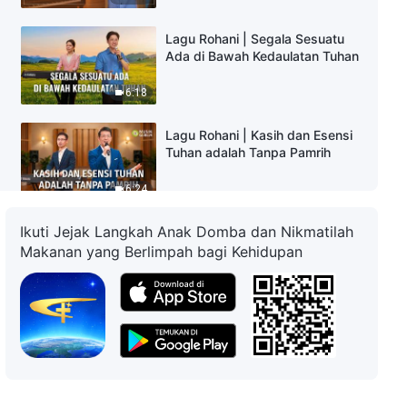
Lagu Rohani | Segala Sesuatu
Ada di Bawah Kedaulatan Tuhan
6:18
Lagu Rohani | Kasih dan Esensi
Tuhan adalah Tanpa Pamrih
6:24
Ikuti Jejak Langkah Anak Domba dan Nikmatilah
Lagu Rohani | Cara
Memperlakukan Amanat Tuhan
Makanan yang Berlimpah bagi Kehidupan
4:48
Lagu Rohani | Tuhan Tidak Akan
Meninggalkan Orang yang
Sungguh-Sungguh
Mendambakan-Nya
6:57