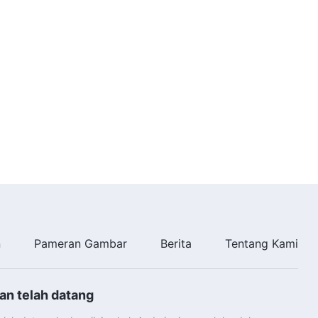
6:17
Lagu Rohani | Persembahkan
Hatimu di Hadapan Tuhan Jika
Kau Percaya kepada-Nya
6:07
Lagu Rohani | Iman Manusia
kepada Tuhan Sangat Tidak
Sedap Dipandang
7:24
Lagu Rohani | Jadilah Orang
yang Memuaskan Tuhan dan
Membuat-Nya Merasa Tenang
6:14
n
Pameran Gambar
Berita
Tentang Kami
Lagu Rohani | Perasaan Tulus
Sang Pencipta terhadap
Manusia (Duet)
an telah datang
7:10