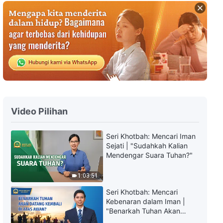
Lagu Rohani | Apakah Iman
Sejati Itu?
6:13
Lagu Rohani | Bagaimana
Sebenarnya Imanmu?
5:26
Video Pilihan
Lagu Rohani | Apakah Engkau
Menyadari Misimu?
Seri Khotbah: Mencari Iman
8:38
Sejati | "Sudahkah Kalian
Mendengar Suara Tuhan?"
Lagu Rohani | Tak Seorang pun
1:03:51
Menyadari Kedatangan Tuhan
Seri Khotbah: Mencari
11:39
Kebenaran dalam Iman |
"Benarkah Tuhan Akan
Datang Kembali di Atas
Lagu Rohani | Kasih Sayang