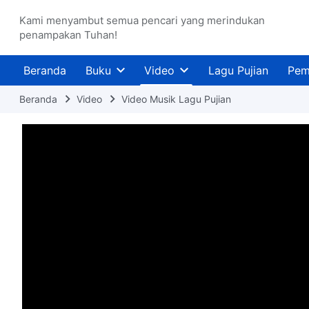
Kami menyambut semua pencari yang merindukan
penampakan Tuhan!
Beranda
Buku
Video
Lagu Pujian
Pem
Beranda
Video
Video Musik Lagu Pujian