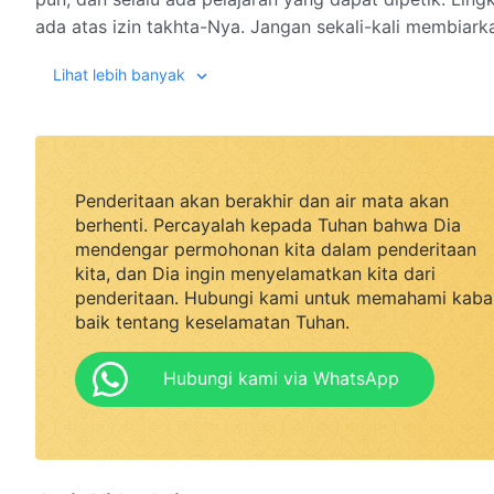
ada atas izin takhta-Nya. Jangan sekali-kali membiarka
menganugerahkan kasih karunia-Nya kepadamu.
Lihat lebih banyak
Ketika penyakit datang atasmu, itu adalah kasih Tuha
Meskipun dagingmu mungkin mengalami sedikit penderita
tengah penyakitmu dan nikmatilah Tuhan di tengah pu
Penderitaan akan berakhir dan air mata akan
berhenti. Percayalah kepada Tuhan bahwa Dia
penyakit, tetaplah mencari berulang kali dan jangan
mendengar permohonan kita dalam penderitaan
mencerahkanmu. Seperti apa iman Ayub? Tuhan Yang 
kita, dan Dia ingin menyelamatkan kita dari
dalam penyakit berarti sakit, tapi hidup di dalam roh
penderitaan. Hubungi kami untuk memahami kaba
Tuhan tak 'kan membiarkanmu mati.
baik tentang keselamatan Tuhan.
Kita memiliki kehidupan kebangkitan Kristus dalam dir
Hubungi kami via WhatsApp
Tuhan: kiranya Tuhan memberikan iman sejati ke dalam
adalah obat yang manjur! Firman-Nya mempermalukan 
kita dukungan. Firman-Nya bertindak cepat untuk men
sesuatu dan menjadikan segala sesuatu damai.