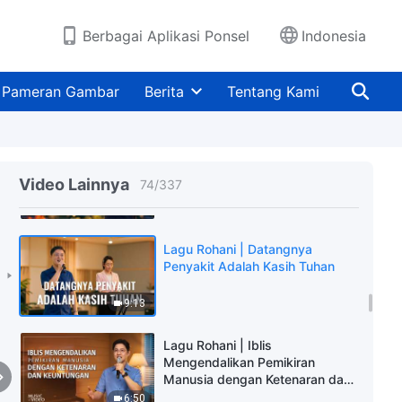
5:16
Berbagai Aplikasi Ponsel
Indonesia
Lagu Rohani | Sudahkah Engkau
Mendengar Roh Kudus
Pameran Gambar
Berita
Tentang Kami
Berbicara?
5:57
Lagu Rohani | Semua yang Tidak
Menerapkan Kebenaran Harus
Video Lainnya
74
/
337
Dimusnahkan
7:11
Lagu Rohani | Datangnya
Penyakit Adalah Kasih Tuhan
9:13
Lagu Rohani | Iblis
Mengendalikan Pemikiran
Manusia dengan Ketenaran dan
Keuntungan
6:50