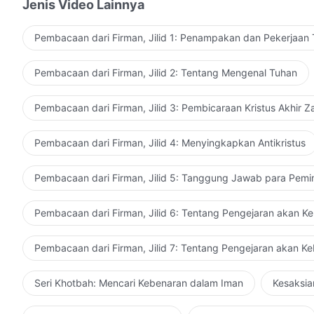
Jenis Video Lainnya
Pembacaan dari Firman, Jilid 1: Penampakan dan Pekerjaan
Iman itu seperti jembatan titian: Mereka yang sayang 
tetapi mereka yang siap menyerahkan nyawanya dapat
Pembacaan dari Firman, Jilid 2: Tentang Mengenal Tuhan
Jika orang menyimpan pikiran yang takut dan gentar, itu
'kan menyeberangi jembatan iman 'tuk masuk ke dalam 
Pembacaan dari Firman, Jilid 3: Pembicaraan Kristus Akhir 
mengirimkan pikiran-pikirannya kepada kita. Kita har
mencerahkan kita, senantiasa mengandalkan Tuhan untuk
Pembacaan dari Firman, Jilid 4: Menyingkapkan Antikristus
berlatih mendekatkan diri kepada Tuhan dalam roh kit
Dikutip dari Firman, Jilid 1, Penampa
keberadaan kita, memenuhi seluruh keberadaan kita.
Pembacaan dari Firman, Jilid 5: Tanggung Jawab para Pemi
Pembacaan dari Firman, Jilid 6: Tentang Pengejaran akan K
Pembacaan dari Firman, Jilid 7: Tentang Pengejaran akan K
Seri Khotbah: Mencari Kebenaran dalam Iman
Kesaksia