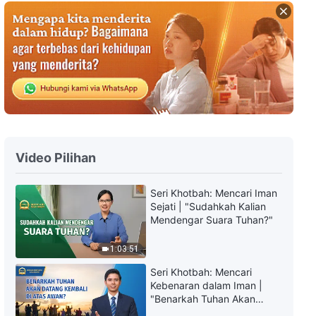
Lagu Rohani | Hal Nyata tentang
Pekerjaan Pengelolaan Manusia
oleh Tuhan
5:28
Lagu Rohani | Penghakiman oleh
Firman Lebih Mampu
Merepresentasikan Otoritas
Tuhan
6:51
Video Pilihan
Lagu Rohani | Hanya Tuhan yang
Berinkarnasi Dapat Sepenuhnya
Menyelamatkan Manusia
Seri Khotbah: Mencari Iman
Sejati | "Sudahkah Kalian
6:18
Mendengar Suara Tuhan?"
Lagu Rohani | Jangan
1:03:51
Mengandalkan Imajinasi untuk
Membatasi Penampakan Tuhan
Seri Khotbah: Mencari
7:43
Kebenaran dalam Iman |
"Benarkah Tuhan Akan
Datang Kembali di Atas
Lagu Rohani | Pekerjaan