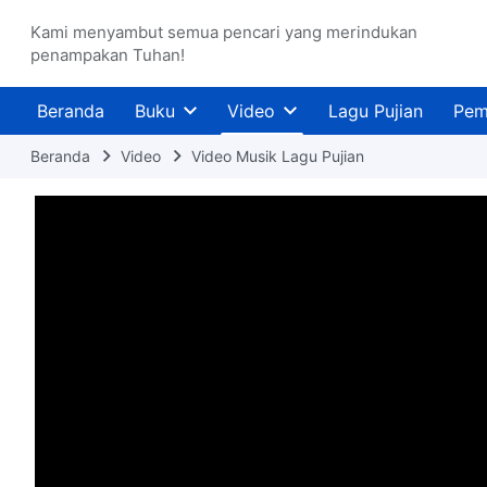
Kami menyambut semua pencari yang merindukan
penampakan Tuhan!
Beranda
Buku
Video
Lagu Pujian
Pem
Beranda
Video
Video Musik Lagu Pujian