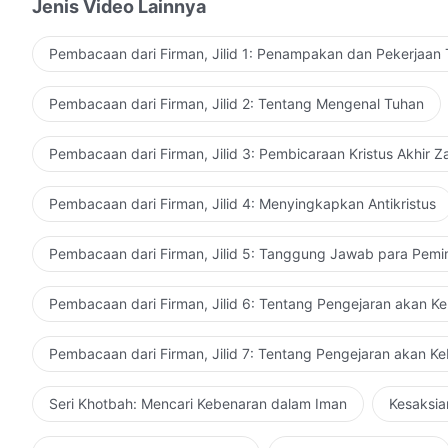
Jenis Video Lainnya
pekerjaan yang paling berharga. Hanya pekerjaan yang
Dikutip dari Firman, Jilid 1, Penampakan dan Pek
dengan selera manusia, hanya pekerjaan yang nyata 
Pembacaan dari Firman, Jilid 1: Penampakan dan Pekerjaan
rusak dan bejat. Hal ini hanya dapat dicapai oleh Tuha
yang dapat selamatkan manusia dari watak lamanya ya
Pembacaan dari Firman, Jilid 2: Tentang Mengenal Tuhan
Pembacaan dari Firman, Jilid 3: Pembicaraan Kristus Akhir 
Pembacaan dari Firman, Jilid 4: Menyingkapkan Antikristus
Pembacaan dari Firman, Jilid 5: Tanggung Jawab para Pemi
Pembacaan dari Firman, Jilid 6: Tentang Pengejaran akan K
Pembacaan dari Firman, Jilid 7: Tentang Pengejaran akan K
Seri Khotbah: Mencari Kebenaran dalam Iman
Kesaksia