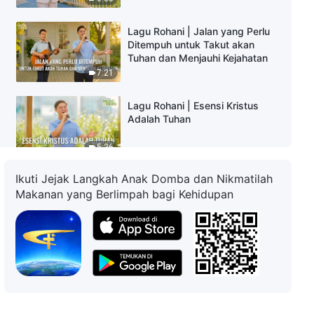
Lagu Rohani | Jalan yang Perlu
Ditempuh untuk Takut akan
Tuhan dan Menjauhi Kejahatan
7:21
Lagu Rohani | Esensi Kristus
Adalah Tuhan
5:26
Ikuti Jejak Langkah Anak Domba dan Nikmatilah
Lagu Rohani | Percaya kepada
Makanan yang Berlimpah bagi Kehidupan
Tuhan tetapi Tidak Menerima
Kebenaran Berarti Menjadi
Pengikut yang Bukan Orang
10:00
Percaya
Lagu Rohani | Pengikut Tuhan
yang Tulus Dapat Tetap Teguh
dalam Ujian
8:09