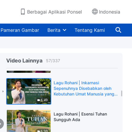
Semua
8:51
Berbagai Aplikasi Ponsel
Indonesia
Lagu Rohani | Hanya dengan
Menerapkan Kebenaran, Orang
Pameran Gambar
Berita
Tentang Kami
Dapat Memperoleh Keselamatan
dari Tuhan
5:48
Lagu Rohani | Engkau Harus
Memiliki Tekad dan Keberanian
Video Lainnya
57
/
337
untuk Disempurnakan
6:50
Lagu Rohani | Inkarnasi
Sepenuhnya Disebabkan oleh
Kebutuhan Umat Manusia yang
Rusak
6:49
Lagu Rohani | Esensi Tuhan
Sungguh Ada
6:30