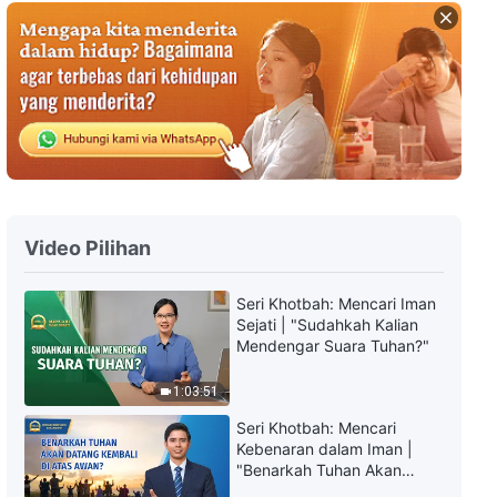
Firman Tuhan | "Perkataan
Tuhan kepada Seluruh Alam
Semesta: Perkataan Kedua
Puluh Delapan"
15:27
Firman Tuhan | "Perkataan
Tuhan kepada Seluruh Alam
Semesta: Perkataan Kedua
Puluh Sembilan"
16:48
Video Pilihan
Firman Tuhan | "Firman Tuhan
kepada Seluruh Alam Semesta:
Seri Khotbah: Mencari Iman
Bab 37"
Sejati | "Sudahkah Kalian
13:19
Mendengar Suara Tuhan?"
Firman Tuhan | "Firman Tuhan
1:03:51
kepada Seluruh Alam Semesta:
Bab 39"
Seri Khotbah: Mencari
Kebenaran dalam Iman |
18:07
"Benarkah Tuhan Akan
Datang Kembali di Atas