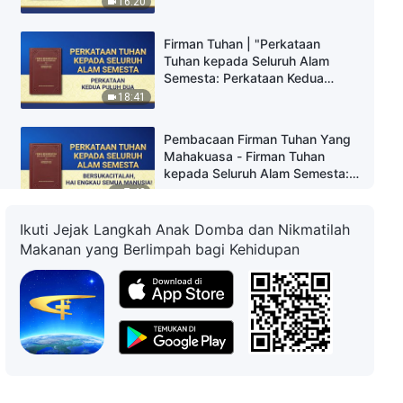
16:20
Firman Tuhan | "Perkataan
Tuhan kepada Seluruh Alam
Semesta: Perkataan Kedua
Puluh Dua"
18:41
Pembacaan Firman Tuhan Yang
Mahakuasa - Firman Tuhan
kepada Seluruh Alam Semesta:
Bersukacitalah, Hai Engkau
7:42
Semua Manusia!
Ikuti Jejak Langkah Anak Domba dan Nikmatilah
Firman Tuhan | "Perkataan
Makanan yang Berlimpah bagi Kehidupan
Tuhan kepada Seluruh Alam
Semesta: Perkataan Kedua
Puluh Enam"
18:01
Firman Tuhan | "Perkataan
Tuhan kepada Seluruh Alam
Semesta: Perkataan Kedua
Puluh Tujuh"
16:24