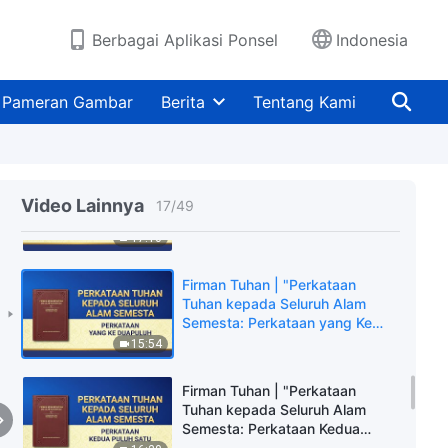
Semesta: Perkataan Keenam
Belas"
13:38
Berbagai Aplikasi Ponsel
Indonesia
Firman Tuhan | "Perkataan
Tuhan kepada Seluruh Alam
Pameran Gambar
Berita
Tentang Kami
Semesta: Perkataan Kedelapan
Belas"
22:01
Firman Tuhan | "Perkataan
Tuhan kepada Seluruh Alam
Video Lainnya
17
/
49
Semesta: Perkataan Kesembilan
Belas"
17:10
Firman Tuhan | "Perkataan
Tuhan kepada Seluruh Alam
Semesta: Perkataan yang Ke
Duapuluh"
15:54
Firman Tuhan | "Perkataan
Tuhan kepada Seluruh Alam
Semesta: Perkataan Kedua
Puluh Satu"