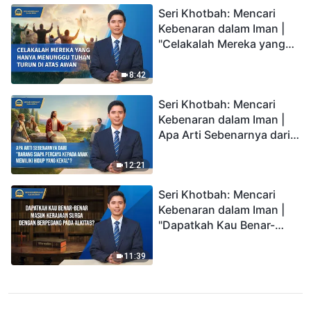
Seri Khotbah: Mencari
Kebenaran dalam Iman |
"Celakalah Mereka yang
Hanya Menunggu Tuhan
Turun di Atas Awan"
8:42
Seri Khotbah: Mencari
Kebenaran dalam Iman |
Apa Arti Sebenarnya dari
"Barang siapa percaya
kepada Anak memiliki
12:21
hidup yang kekal"?
Seri Khotbah: Mencari
Kebenaran dalam Iman |
"Dapatkah Kau Benar-
benar Masuk Kerajaan
Surga dengan Berpegang
11:39
pada Alkitab?"