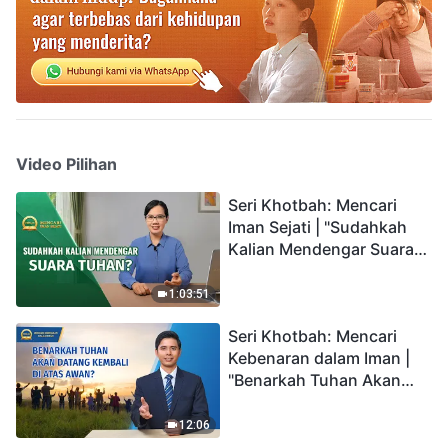
Video Pilihan
Seri Khotbah: Mencari
Iman Sejati | "Sudahkah
Kalian Mendengar Suara
Tuhan?"
1:03:51
Seri Khotbah: Mencari
Kebenaran dalam Iman |
"Benarkah Tuhan Akan
Datang Kembali di Atas
Awan?"
12:06