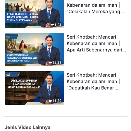
Kebenaran dalam Iman |
"Celakalah Mereka yang
Hanya Menunggu Tuhan
Turun di Atas Awan"
8:42
Seri Khotbah: Mencari
Kebenaran dalam Iman |
Apa Arti Sebenarnya dari
"Barang siapa percaya
kepada Anak memiliki
12:21
hidup yang kekal"?
Seri Khotbah: Mencari
Kebenaran dalam Iman |
"Dapatkah Kau Benar-
benar Masuk Kerajaan
Surga dengan Berpegang
11:39
pada Alkitab?"
Jenis Video Lainnya