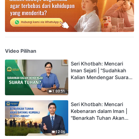
Video Pilihan
Seri Khotbah: Mencari
Iman Sejati | "Sudahkah
Kalian Mendengar Suara
Tuhan?"
1:03:51
Seri Khotbah: Mencari
Kebenaran dalam Iman |
"Benarkah Tuhan Akan
Datang Kembali di Atas
Awan?"
12:06