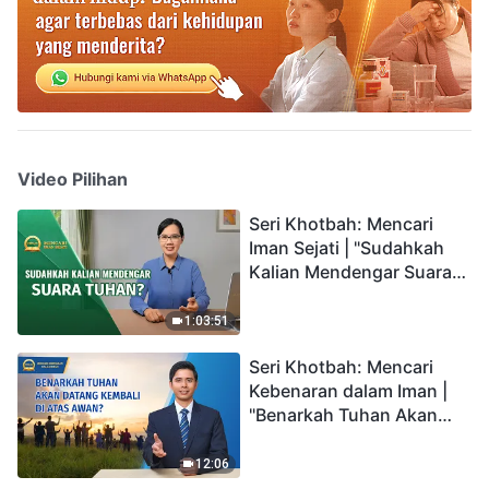
Video Pilihan
Seri Khotbah: Mencari
Iman Sejati | "Sudahkah
Kalian Mendengar Suara
Tuhan?"
1:03:51
Seri Khotbah: Mencari
Kebenaran dalam Iman |
"Benarkah Tuhan Akan
Datang Kembali di Atas
Awan?"
12:06