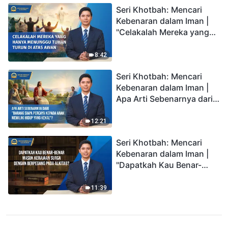
Seri Khotbah: Mencari
Kebenaran dalam Iman |
"Celakalah Mereka yang
Hanya Menunggu Tuhan
Turun di Atas Awan"
8:42
Seri Khotbah: Mencari
Kebenaran dalam Iman |
Apa Arti Sebenarnya dari
"Barang siapa percaya
kepada Anak memiliki
12:21
hidup yang kekal"?
Seri Khotbah: Mencari
Kebenaran dalam Iman |
"Dapatkah Kau Benar-
benar Masuk Kerajaan
Surga dengan Berpegang
11:39
pada Alkitab?"