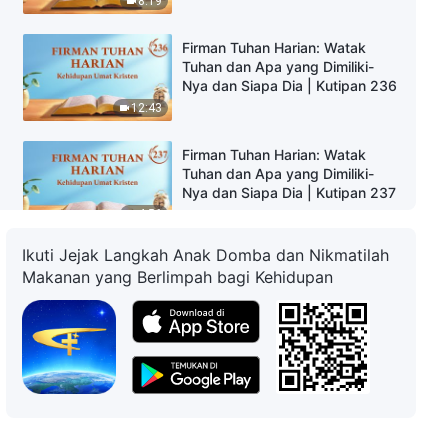
8:19
Firman Tuhan Harian: Watak
Tuhan dan Apa yang Dimiliki-
Nya dan Siapa Dia | Kutipan 236
12:43
Firman Tuhan Harian: Watak
Tuhan dan Apa yang Dimiliki-
Nya dan Siapa Dia | Kutipan 237
4:56
Ikuti Jejak Langkah Anak Domba dan Nikmatilah
Firman Tuhan Harian: Watak
Makanan yang Berlimpah bagi Kehidupan
Tuhan dan Apa yang Dimiliki-
Nya dan Siapa Dia | Kutipan 238
05:13
Firman Tuhan Harian: Watak
Tuhan dan Apa yang Dimiliki-
Nya dan Siapa Dia | Kutipan 239
05:50