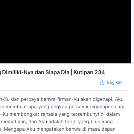
Dimiliki-Nya dan Siapa Dia | Kutipan 234
Bagikan
n-Ku dan percaya bahwa firman-Ku akan digenapi. Aku
an membuat apa yang engkau percayai digenapi dalam
an-Ku membongkar rahasia yang tersembunyi di dalam
ng mematikan, dan Aku adalah tabib yang baik yang
-Ku. Mengapa Aku mengatakan bahwa di masa depan