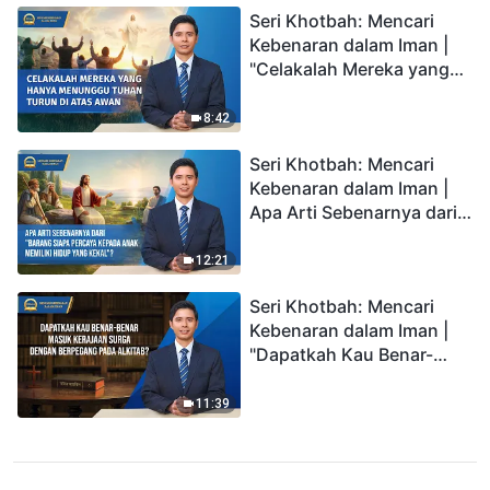
Seri Khotbah: Mencari
Kebenaran dalam Iman |
"Celakalah Mereka yang
Hanya Menunggu Tuhan
Turun di Atas Awan"
8:42
Seri Khotbah: Mencari
Kebenaran dalam Iman |
Apa Arti Sebenarnya dari
"Barang siapa percaya
kepada Anak memiliki
12:21
hidup yang kekal"?
Seri Khotbah: Mencari
Kebenaran dalam Iman |
"Dapatkah Kau Benar-
benar Masuk Kerajaan
Surga dengan Berpegang
11:39
pada Alkitab?"