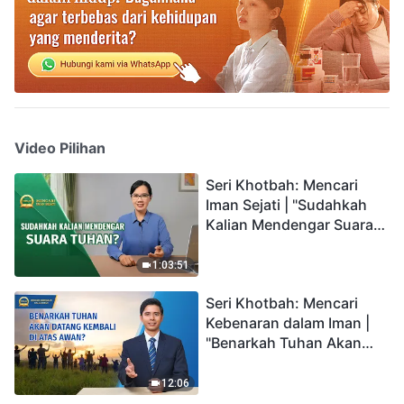
Video Pilihan
Seri Khotbah: Mencari
Iman Sejati | "Sudahkah
Kalian Mendengar Suara
Tuhan?"
1:03:51
Seri Khotbah: Mencari
Kebenaran dalam Iman |
"Benarkah Tuhan Akan
Datang Kembali di Atas
Awan?"
12:06