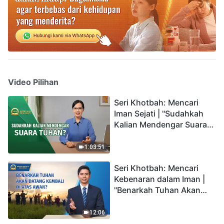
Video Pilihan
Seri Khotbah: Mencari
Iman Sejati | "Sudahkah
Kalian Mendengar Suara
Tuhan?"
1:03:51
Seri Khotbah: Mencari
Kebenaran dalam Iman |
"Benarkah Tuhan Akan
Datang Kembali di Atas
Awan?"
12:06