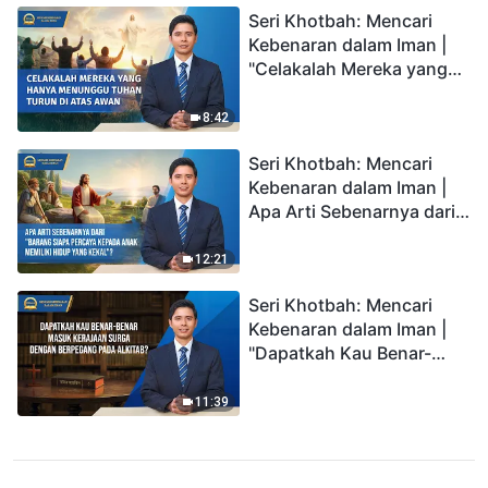
Seri Khotbah: Mencari
Kebenaran dalam Iman |
"Celakalah Mereka yang
Hanya Menunggu Tuhan
Turun di Atas Awan"
8:42
Seri Khotbah: Mencari
Kebenaran dalam Iman |
Apa Arti Sebenarnya dari
"Barang siapa percaya
kepada Anak memiliki
12:21
hidup yang kekal"?
Seri Khotbah: Mencari
Kebenaran dalam Iman |
"Dapatkah Kau Benar-
benar Masuk Kerajaan
Surga dengan Berpegang
11:39
pada Alkitab?"