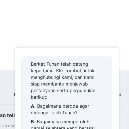
Berkat Tuhan telah datang
kepadamu. Klik tombol untuk
menghubungi kami, dan kami
siap membantu menjawab
pertanyaan serta pergumulan
n
Pameran Gambar
Berita
Tentang Kami
berikut:
A.
Bagaimana berdoa agar
didengar oleh Tuhan?
an telah datang
B.
Bagaimana memperoleh
telah datang ke bumi! Apakah Anda ingin masuk ke dalam
damai sejahtera yang berasal