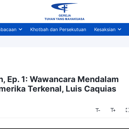
bacaan
Khotbah dan Persekutuan
Kesaksian
an, Ep. 1: Wawancara Mendalam
erika Terkenal, Luis Caquias