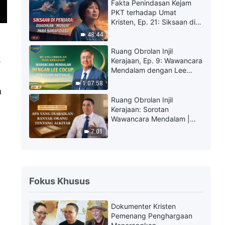
Mendengarkan, Membaca,
Fakta Penindasan Kejam
atau Menyelidiki?
PKT terhadap Umat
Kristen, Ep. 21: Siksaan di
Penjara: Dijadikan "Musuh"
48:44
Para Narapidana
Ruang Obrolan Injil
,
Kerajaan, Ep. 9: Wawancara
Mendalam dengan Lee
Cocup, Pengusaha
1:07:58
Australia
a
Ruang Obrolan Injil
Kerajaan: Sorotan
Wawancara Mendalam |
Apa yang Diabaikan
7:01
Banyak Orang tentang
Alkitab
Fokus Khusus
Dokumenter Kristen
Pemenang Penghargaan