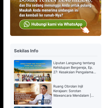
Sekilas Info
Liputan Langsung tentang
Kehidupan Bergereja, Ep.
27: Kesaksian Pengalaman
dari Gereja Tuhan Yang
1:03:51
Mahakuasa Chiang Mai,
Thailand: Mengalami
Ruang Obrolan Injil
Penghakiman Sangatlah
Kerajaan: Sorotan
Berharga
Wawancara Mendalam |
Mengapa Begitu Banyak
10:18
Orang Menolak untuk