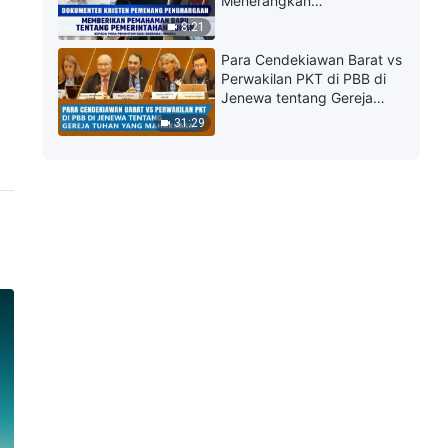
Menerangkan
Pemerintahan Tuhan ke
8:21
Berbagai Bangsa
Para Cendekiawan Barat vs
Perwakilan PKT di PBB di
Jenewa tentang Gereja
Tuhan Yang Mahakuasa
31:29